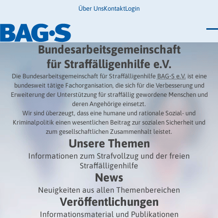
Über Uns
Kontakt
Login
Bundestagung 2026
Bundesarbeitsgemeinschaft
Wo finde ich Hilfe?
für Straffälligenhilfe e.V.
News
Termine
Die Bundesarbeitsgemeinschaft für Straffälligenhilfe
BAG‑S e.V.
ist eine
Veröffentlichungen
bundesweit tätige Fachorganisation, die sich für die Verbesserung und
Unsere Themen
Infodienst
Erweiterung der Unterstützung für straffällig gewordene Menschen und
Wegweiser
Angehörige
deren Angehörige einsetzt.
Jugendbroschüre
Ersatzfreiheitsstrafe
Wir sind überzeugt, dass eine humane und rationale Sozial- und
Impulse
Freie Straffälligenhilfe
Kriminalpolitik einen wesentlichen Beitrag zur sozialen Sicherheit und
Presse & Stellungnahmen
Gesundheit
zum gesellschaftlichen Zusammenhalt leistet.
Newsletter
Migration
Unsere Themen
Frauen
Wohnen
Informationen zum Strafvollzug und der freien
Straffälligenhilfe
News
Neuigkeiten aus allen Themenbereichen
Veröffentlichungen
Informationsmaterial und Publikationen