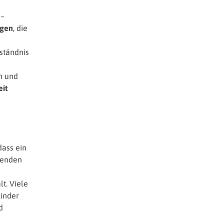
–
ngen
, die
ständnis
n und
it
dass ein
egenden
lt. Viele
kinder
d