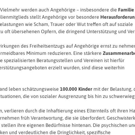
bst. Vielmehr werden auch Angehörige – insbesondere die
Familie
ilienmitglieds stellt Angehörige vor besondere
Herausforderu
elastungen wie Scham, Trauer oder Wut treffen oft auf soziale
zu oft übersehenen Opfern, die dringend Unterstützung und Ver
swirkungen des Freiheitsentzugs auf Angehörige ernst zu nehme
ermeidbares Minimum reduzieren. Eine stärkere
Zusammenarbe
e spezialisierten Beratungsstellen und Vereinen ist hierfür
terstützungsangeboten erzielt wurden, sind diese weiterhin
chland leben schätzungsweise
100.000 Kinder
mit der Belastung, 
e Situationen, die von sozialer Ausgrenzung bis hin zu schwerwi
, verlieren durch die Inhaftierung eines Elternteils oft ihren Ha
rnehmen früh Verantwortung, die sie überfordert. Geschwister
nd stellen ihre eigenen Bedürfnisse hintenan. Die psychischen un
en und verdeutlichen die Dringlichkeit, spezifische