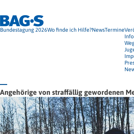
Bundestagung 2026
Wo finde ich Hilfe?
News
Termine
Ver
Info
Weg
Jug
Imp
Pre
New
Angehörige von straffällig gewordenen M