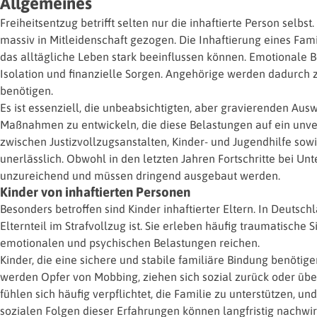
Allgemeines
Freiheitsentzug betrifft selten nur die inhaftierte Person sel
massiv in Mitleidenschaft gezogen. Die Inhaftierung eines Fam
das alltägliche Leben stark beeinflussen können. Emotionale B
Isolation und finanzielle Sorgen. Angehörige werden dadurch 
benötigen.
Es ist essenziell, die unbeabsichtigten, aber gravierenden Au
Maßnahmen zu entwickeln, die diese Belastungen auf ein unv
zwischen Justizvollzugsanstalten, Kinder- und Jugendhilfe sowi
unerlässlich. Obwohl in den letzten Jahren Fortschritte bei Un
unzureichend und müssen dringend ausgebaut werden.
Kinder von inhaftierten Personen
Besonders betroffen sind Kinder inhaftierter Eltern. In Deuts
Elternteil im Strafvollzug ist. Sie erleben häufig traumatisch
emotionalen und psychischen Belastungen reichen.
Kinder, die eine sichere und stabile familiäre Bindung benötigen
werden Opfer von Mobbing, ziehen sich sozial zurück oder übe
fühlen sich häufig verpflichtet, die Familie zu unterstützen, u
sozialen Folgen dieser Erfahrungen können langfristig nachwirk