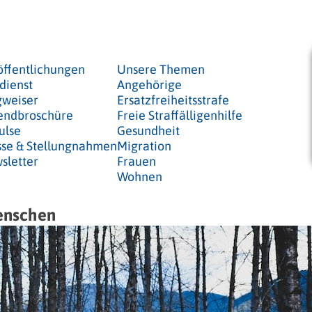
öffentlichungen
Unsere Themen
dienst
Angehörige
weiser
Ersatzfreiheitsstrafe
endbroschüre
Freie Straffälligenhilfe
ulse
Gesundheit
sse & Stellungnahmen
Migration
sletter
Frauen
Wohnen
enschen