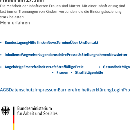
Die Mehrheit der inhaftierten Frauen sind Mütter. Mit einer Inhaftierung sind
fast immer Trennungen von Kindern verbunden, die die Bindungsbeziehung
stark belasten:…
Mehr erfahren
Jetzt Newsletter abonnieren
Bundestagung
Hilfe finden
News
Termine
Über Uns
Kontakt
Veröffentlichungen
Infodienst
Wegweiser
Jugendbroschüre
Presse & Stellungnahmen
Newsletter
Unsere Themen
Angehörige
Ersatzfreiheitsstrafe
Straffällige
Freie
Gesundheit
Migr
Frauen
Straffälligenhilfe
© 2026 Bundesarbeitsgemeinschaft für Straffälligenhilfe (BAG-
S) e.V.
AGB
Datenschutz
Impressum
Barrierefreiheitserklärung
Login
Pro
Gefördert vom