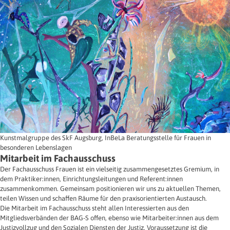
Kunstmalgruppe des SkF Augsburg, InBeLa Beratungsstelle für Frauen in
besonderen Lebenslagen
Mitarbeit im Fachausschuss
Der Fachausschuss Frauen ist ein vielseitig zusammengesetztes Gremium, in
dem Praktiker:innen, Einrichtungsleitungen und Referent:innen
zusammenkommen. Gemeinsam positionieren wir uns zu aktuellen Themen,
teilen Wissen und schaffen Räume für den praxisorientierten Austausch.
Die Mitarbeit im Fachausschuss steht allen Interessierten aus den
Mitgliedsverbänden der BAG-S offen, ebenso wie Mitarbeiter:innen aus dem
Justizvollzug und den Sozialen Diensten der Justiz. Voraussetzung ist die