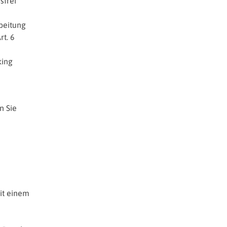
sfrei
rbeitung
t. 6
king
n Sie
it einem