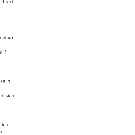
erReach
 einer
. f
se in
te sich
lich
e