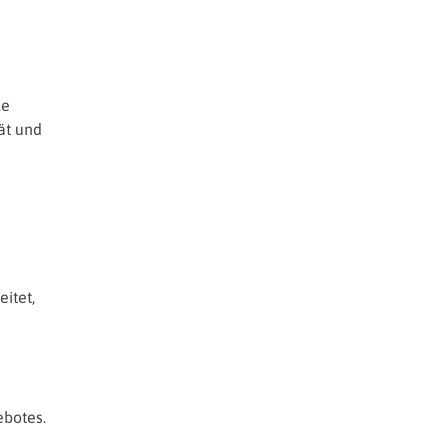
le
ät und
itet,
ebotes.