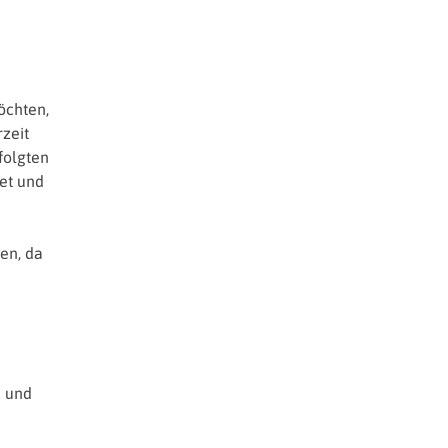
öchten,
rzeit
folgten
et und
en, da
e und