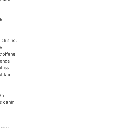
ch
ch sind.
e
troffene
fende
hluss
Ablauf
en
is dahin