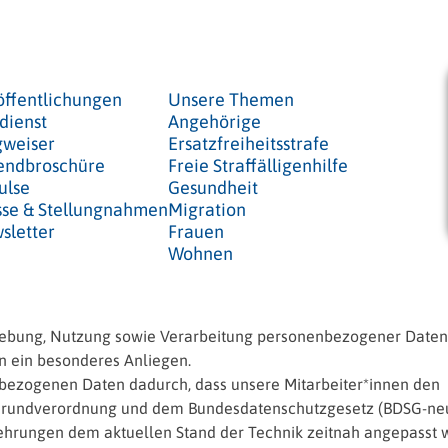
öffentlichungen
Unsere Themen
dienst
Angehörige
weiser
Ersatzfreiheitsstrafe
endbroschüre
Freie Straffälligenhilfe
ulse
Gesundheit
sse & Stellungnahmen
Migration
sletter
Frauen
Wohnen
hebung, Nutzung sowie Verarbeitung personenbezogener Daten
en ein besonderes Anliegen.
enbezogenen Daten dadurch, dass unsere Mitarbeiter*innen den
Grundverordnung und dem Bundesdatenschutzgesetz (BDSG-neu
kehrungen dem aktuellen Stand der Technik zeitnah angepasst 