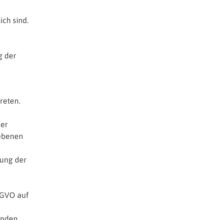
ch sind.
g der
reten.
der
gebenen
tung der
DSGVO auf
enden