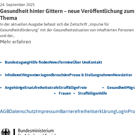
24. September 2025
Gesundheit hinter Gittern – neue Veröffentlichung zum
Thema
In der aktuellen Ausgabe befasst sich die Zeitschrift „impu!se für
Gesundheitsförderung“ mit der Gesundheitssituation von inhaftierten Personen
und der…
Mehr erfahren
Jetzt Newsletter abonnieren
Bundestagung
Hilfe finden
News
Termine
Über Uns
Kontakt
Veröffentlichungen
Infodienst
Wegweiser
Jugendbroschüre
Presse & Stellungnahmen
Newsletter
Unsere Themen
Angehörige
Ersatzfreiheitsstrafe
Straffällige
Freie
Gesundheit
Migr
Frauen
Straffälligenhilfe
© 2026 Bundesarbeitsgemeinschaft für Straffälligenhilfe (BAG-
S) e.V.
AGB
Datenschutz
Impressum
Barrierefreiheitserklärung
Login
Pro
Gefördert vom