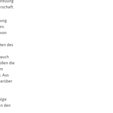
etreuung
schaft.
kung
en.
 von
iten des
(auch
toßen die
um
. Aus
Darüber
olge
an den
e