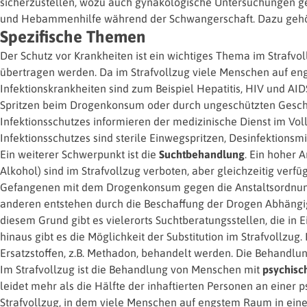
sicherzustellen, wozu auch gynäkologische Untersuchungen ge
und Hebammenhilfe während der Schwangerschaft. Dazu gehö
Spezifische Themen
Der Schutz vor Krankheiten ist ein wichtiges Thema im Strafvol
übertragen werden. Da im Strafvollzug viele Menschen auf en
Infektionskrankheiten sind zum Beispiel Hepatitis, HIV und 
Spritzen beim Drogenkonsum oder durch ungeschützten Gesch
Infektionsschutzes informieren der medizinische Dienst im Vol
Infektionsschutzes sind sterile Einwegspritzen, Desinfektions
Ein weiterer Schwerpunkt ist die
Suchtbehandlung
. Ein hoher 
Alkohol) sind im Strafvollzug verboten, aber gleichzeitig verfü
Gefangenen mit dem Drogenkonsum gegen die Anstaltsordnung
anderen entstehen durch die Beschaffung der Drogen Abhängig
diesem Grund gibt es vielerorts Suchtberatungsstellen, die i
hinaus gibt es die Möglichkeit der Substitution im Strafvollzu
Ersatzstoffen, z.B. Methadon, behandelt werden. Die Behandlun
Im Strafvollzug ist die Behandlung von Menschen mit
psychisc
leidet mehr als die Hälfte der inhaftierten Personen an einer
Strafvollzug, in dem viele Menschen auf engstem Raum in einem