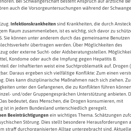
hören. Bei Schwangerschaft besteht Anspruch auf ärztliche B
ren auch die Vorsorgeuntersuchungen während der Schwanger
lzug.
Infektionskrankheiten
sind Krankheiten, die durch Anstec
gem Raum zusammenleben, ist es wichtig, sich davor zu schütz
AIDS. Sie können unter anderem durch das gemeinsame Benutzen
lechtsverkehr übertragen werden. Über Möglichkeiten des
lzug oder externe Sucht- oder Aidsberatungsstellen. Möglichke
mittel, Kondome oder auch die Impfung gegen Hepatitis B.
Anteil der Inhaftierten weist eine Suchtproblematik auf. Drogen 
gbar. Daraus ergeben sich vielfältige Konflikte: Zum einen vers
. Dies kann disziplinarische Maßnahmen nach sich ziehen. Z
keiten unter den Gefangenen, die zu Konflikten führen können
n Einzel- und/oder Gruppengesprächen Unterstützung anbieten. 
g. Das bedeutet, dass Menschen, die Drogen konsumieren, mit
g ist in jedem Bundesland unterschiedlich geregelt.
hen Beeinträchtigungen
ein wichtiges Thema. Schätzungen zuf
 psychischen Störung. Dies stellt besondere Herausforderungen 
 straff durchorganisierten Alltag untergebracht sind. Aktuell