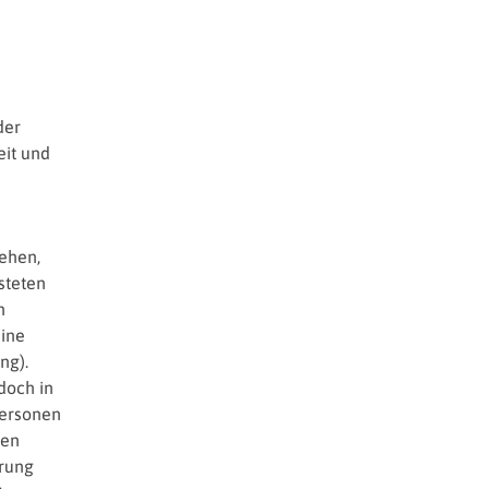
der
eit und
tehen,
steten
n
eine
ng).
doch in
Personen
hen
erung