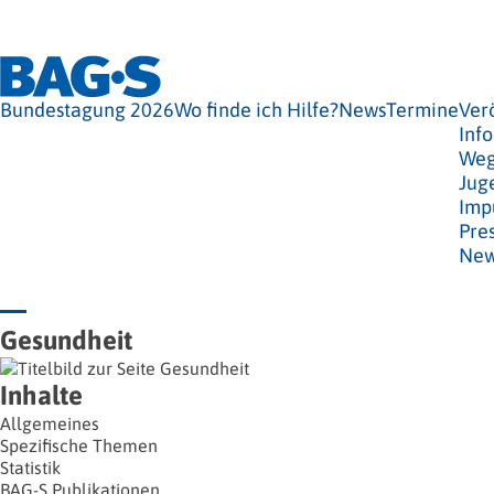
Bundestagung 2026
Wo finde ich Hilfe?
News
Termine
Ver
Info
Weg
Jug
Imp
Pre
New
Gesundheit
Inhalte
Allgemeines
Spezifische Themen
Statistik
BAG-S Publikationen