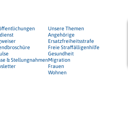
öffentlichungen
Unsere Themen
dienst
Angehörige
weiser
Ersatzfreiheitsstrafe
endbroschüre
Freie Straffälligenhilfe
ulse
Gesundheit
sse & Stellungnahmen
Migration
sletter
Frauen
Wohnen