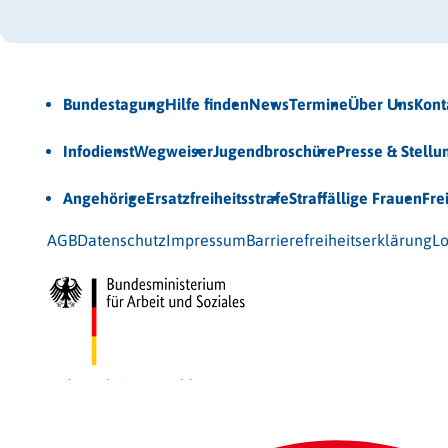
Jetzt Newsletter abonnieren
Bundestagung
Hilfe finden
News
Termine
Über Uns
Kont
Veröffentlichungen
Infodienst
Wegweiser
Jugendbroschüre
Presse & Stell
Unsere Themen
Angehörige
Ersatzfreiheitsstrafe
Straffällige Frauen
Fre
© 2026 Bundesarbeitsgemeinschaft für Straffälligenhilfe
AGB
Datenschutz
Impressum
Barrierefreiheitserklärung
Lo
Gefördert vom