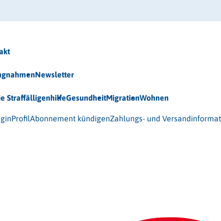
akt
ungnahmen
Newsletter
ie Straffälligenhilfe
Gesundheit
Migration
Wohnen
 (BAG-S) e.V.
gin
Profil
Abonnement kündigen
Zahlungs- und Versandinforma