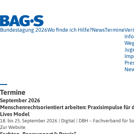
Bundestagung 2026
Wo finde ich Hilfe?
News
Termine
Ver
Info
Weg
Jug
Imp
Pre
New
Termine
September 2026
Menschenrechtsorientiert arbeiten: Praxisimpulse für d
Lives Model
18. bis 25. September 2026
|
Digital
|
DBH – Fachverband für Sozi
Zur Website