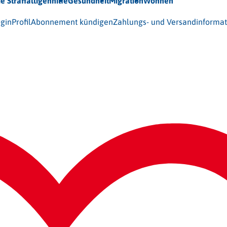
ie Straffälligenhilfe
Gesundheit
Migration
Wohnen
 (BAG-S) e.V.
gin
Profil
Abonnement kündigen
Zahlungs- und Versandinforma