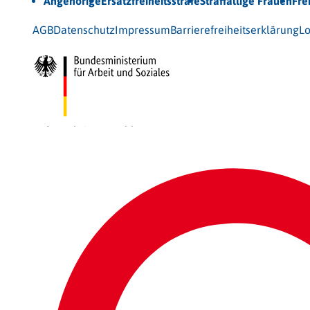
Angehörige
Ersatzfreiheitsstrafe
Straffällige Frauen
Fre
© 2026 Bundesarbeitsgemeinschaft für Straffälligenhilfe
AGB
Datenschutz
Impressum
Barrierefreiheitserklärung
Lo
Gefördert vom