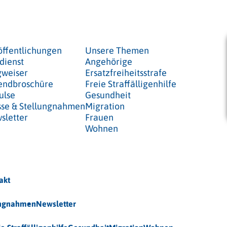
öffentlichungen
Unsere Themen
dienst
Angehörige
weiser
Ersatzfreiheitsstrafe
endbroschüre
Freie Straffälligenhilfe
ulse
Gesundheit
sse & Stellungnahmen
Migration
sletter
Frauen
Wohnen
akt
ungnahmen
Newsletter