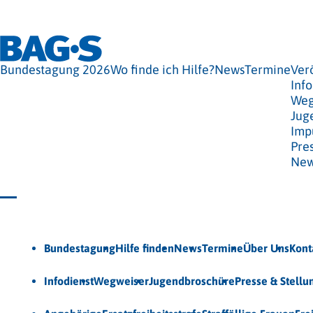
Bundestagung 2026
Wo finde ich Hilfe?
News
Termine
Ver
Info
Weg
Jug
Imp
Pre
New
Jetzt Newsletter abonnieren
Bundestagung
Hilfe finden
News
Termine
Über Uns
Kont
Veröffentlichungen
Infodienst
Wegweiser
Jugendbroschüre
Presse & Stell
Unsere Themen