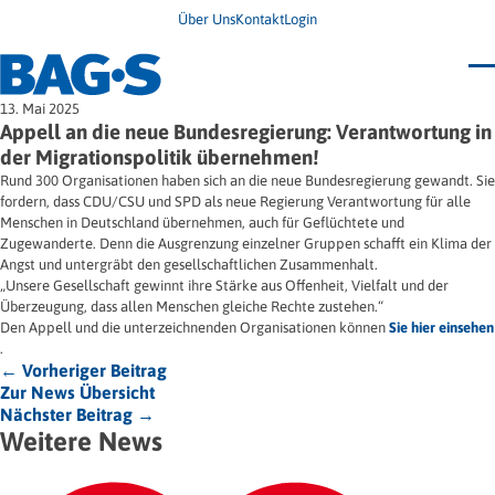
Über Uns
Kontakt
Login
Bundestagung 2026
13. Mai 2025
Wo finde ich Hilfe?
Appell an die neue Bundesregierung: Verantwortung in
News
der Migrationspolitik übernehmen!
Termine
Rund 300 Organisationen haben sich an die neue Bundesregierung gewandt. Sie
Veröffentlichungen
fordern, dass CDU/CSU und SPD als neue Regierung Verantwortung für alle
Unsere Themen
Infodienst
Menschen in Deutschland übernehmen, auch für Geflüchtete und
Wegweiser
Angehörige
Zugewanderte. Denn die Ausgrenzung einzelner Gruppen schafft ein Klima der
Jugendbroschüre
Ersatzfreiheitsstrafe
Impulse
Freie Straffälligenhilfe
Angst und untergräbt den gesellschaftlichen Zusammenhalt.
Presse & Stellungnahmen
Gesundheit
„Unsere Gesellschaft gewinnt ihre Stärke aus Offenheit, Vielfalt und der
Newsletter
Migration
Überzeugung, dass allen Menschen gleiche Rechte zustehen.“
Frauen
Den Appell und die unterzeichnenden Organisationen können
Sie hier einsehen
Wohnen
.
← Vorheriger Beitrag
Zur News Übersicht
Nächster Beitrag →
Weitere News