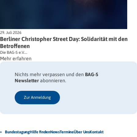
29. Juli 2026
Berliner Christopher Street Day: Solidarität mit den
Betroffenen
Die BAG-S e.V.…
Mehr erfahren
Nichts mehr verpassen und den
BAG-S
Newsletter
abonnieren.
Zur Anmeldung
Jetzt Newsletter abonnieren
Bundestagung
Hilfe finden
News
Termine
Über Uns
Kontakt