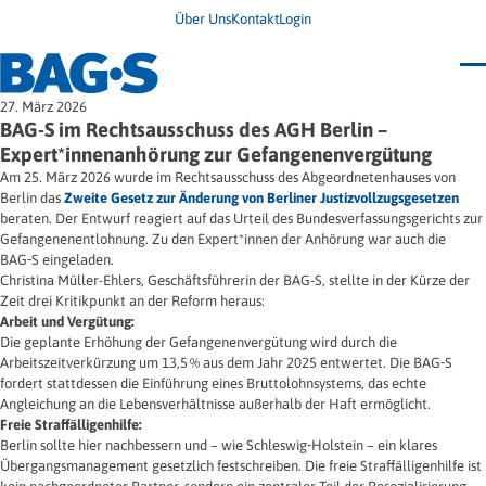
Über Uns
Kontakt
Login
Bundestagung 2026
27. März 2026
Wo finde ich Hilfe?
BAG-S im Rechtsausschuss des AGH Berlin –
News
Expert*innenanhörung zur Gefangenenvergütung
Termine
Am 25. März 2026 wurde im Rechtsausschuss des Abgeordnetenhauses von
Veröffentlichungen
Berlin das
Zweite Gesetz zur Änderung von Berliner Justizvollzugsgesetzen
Unsere Themen
Infodienst
beraten. Der Entwurf reagiert auf das Urteil des Bundesverfassungsgerichts zur
Wegweiser
Angehörige
Gefangenenentlohnung. Zu den Expert*innen der Anhörung war auch die
Jugendbroschüre
Ersatzfreiheitsstrafe
Impulse
Freie Straffälligenhilfe
BAG‑S eingeladen.
Presse & Stellungnahmen
Gesundheit
Christina Müller-Ehlers, Geschäftsführerin der BAG-S, stellte in der Kürze der
Newsletter
Migration
Zeit drei Kritikpunkt an der Reform heraus:
Frauen
Arbeit und Vergütung:
Wohnen
Die geplante Erhöhung der Gefangenenvergütung wird durch die
Arbeitszeitverkürzung um 13,5 % aus dem Jahr 2025 entwertet. Die BAG‑S
fordert stattdessen die Einführung eines Bruttolohnsystems, das echte
Angleichung an die Lebensverhältnisse außerhalb der Haft ermöglicht.
Freie Straffälligenhilfe:
Berlin sollte hier nachbessern und – wie Schleswig‑Holstein – ein klares
Übergangsmanagement gesetzlich festschreiben. Die freie Straffälligenhilfe ist