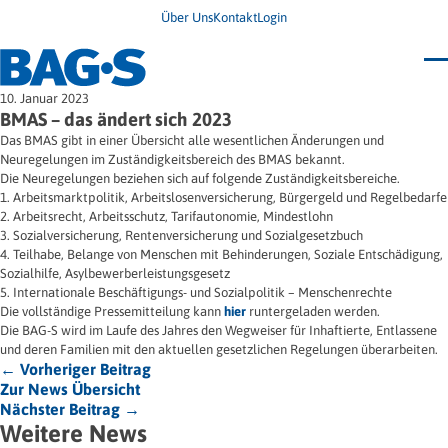
Über Uns
Kontakt
Login
Bundestagung 2026
10. Januar 2023
Wo finde ich Hilfe?
BMAS – das ändert sich 2023
News
Das BMAS gibt in einer Übersicht alle wesentlichen Änderungen und
Termine
Neuregelungen im Zuständigkeitsbereich des BMAS bekannt.
Veröffentlichungen
Die Neuregelungen beziehen sich auf folgende Zuständigkeitsbereiche.
Unsere Themen
Infodienst
1. Arbeitsmarktpolitik, Arbeitslosenversicherung, Bürgergeld und Regelbedarfe
Wegweiser
Angehörige
2. Arbeitsrecht, Arbeitsschutz, Tarifautonomie, Mindestlohn
Jugendbroschüre
Ersatzfreiheitsstrafe
3. Sozialversicherung, Rentenversicherung und Sozialgesetzbuch
Impulse
Freie Straffälligenhilfe
4. Teilhabe, Belange von Menschen mit Behinderungen, Soziale Entschädigung,
Presse & Stellungnahmen
Gesundheit
Sozialhilfe, Asylbewerberleistungsgesetz
Newsletter
Migration
5. Internationale Beschäftigungs- und Sozialpolitik – Menschenrechte
Frauen
Wohnen
Die vollständige Pressemitteilung kann
hier
runtergeladen werden.
Die BAG-S wird im Laufe des Jahres den Wegweiser für Inhaftierte, Entlassene
und deren Familien mit den aktuellen gesetzlichen Regelungen überarbeiten.
← Vorheriger Beitrag
Zur News Übersicht
Nächster Beitrag →
Weitere News