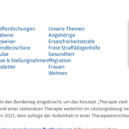
öffentlichungen
Unsere Themen
dienst
Angehörige
weiser
Ersatzfreiheitsstrafe
endbroschüre
Freie Straffälligenhilfe
ulse
Gesundheit
sse & Stellungnahmen
Migration
sletter
Frauen
Wohnen
 in den Bundestag eingebracht, um das Konzept „Therapie statt
ährend einer stationären Therapie weiterhin im Leistungsbezug 
hr 2021, dem zufolge der Aufenthalt in einer Therapieeinrichtun