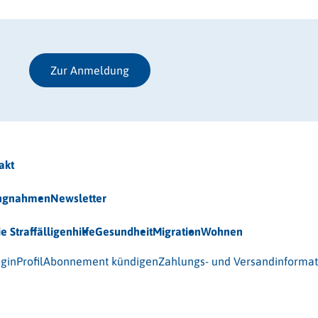
Zur Anmeldung
akt
ungnahmen
Newsletter
ie Straffälligenhilfe
Gesundheit
Migration
Wohnen
 (BAG-S) e.V.
gin
Profil
Abonnement kündigen
Zahlungs- und Versandinforma