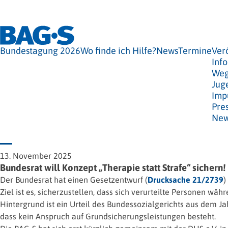
Bundestagung 2026
Wo finde ich Hilfe?
News
Termine
Ver
Info
Weg
Jug
Imp
Pre
New
13. November 2025
Bundesrat will Konzept „Therapie statt Strafe“ sichern!
Der Bundesrat hat einen Gesetzentwurf (
Drucksache 21/2739
)
Ziel ist es, sicherzustellen, dass sich verurteilte Personen w
Hintergrund ist ein Urteil des Bundessozialgerichts aus dem Ja
dass kein Anspruch auf Grundsicherungsleistungen besteht.