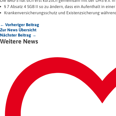
Die BAG-S hat sich erst kürzlich gemeinsam mit der DHS e.V. i
§ 7 Absatz 4 SGB II so zu ändern, dass ein Aufenthalt in ein
Krankenversicherungsschutz und Existenzsicherung während
← Vorheriger Beitrag
Zur News Übersicht
Nächster Beitrag →
Weitere News