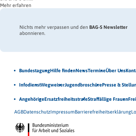
Mehr erfahren
Nichts mehr verpassen und den
BAG-S Newsletter
abonnieren.
Jetzt Newsletter abonnieren
Bundestagung
Hilfe finden
News
Termine
Über Uns
Kont
Veröffentlichungen
Infodienst
Wegweiser
Jugendbroschüre
Presse & Stell
Unsere Themen
Angehörige
Ersatzfreiheitsstrafe
Straffällige Frauen
Fre
© 2026 Bundesarbeitsgemeinschaft für Straffälligenhilfe
AGB
Datenschutz
Impressum
Barrierefreiheitserklärung
Lo
Gefördert vom