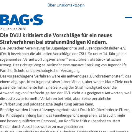
Über Uns
Kontakt
Login
Bundestagung 2026
21. Januar 2026
Wo finde ich Hilfe?
Die DVJJ kritisiert die Vorschläge für ein neues
News
Strafverfahren bei strafunmündigen Kindern.
Termine
Die Deutschen Vereinigung für Jugendgerichte und Jugendgerichtshilfen e.V.
Veröffentlichungen
(DVJJ) bezeichnet die aktuellen Vorschläge der CSU, für unter 14-Jährige ein
Unsere Themen
Infodienst
sogenanntes „Verantwortungsverfahren“ einzuführen, als bürokratischen
Wegweiser
Angehörige
Irrweg. Der richtige Weg sei vielmehr eine massive Stärkung von Jugendhilfe,
Jugendbroschüre
Ersatzfreiheitsstrafe
Impulse
Freie Straffälligenhilfe
Familie, Schule und psychologischer Versorgung.
Presse & Stellungnahmen
Gesundheit
Das vorgeschlagene Verfahren wäre ein aufwendiges „Bürokratiemonster“, das
Newsletter
Migration
einem abgespeckten Jugendstrafverfahren ähnelt, aber weder klare Ziele noch
Frauen
passende Instrumente hat. Eine Senkung der Strafmündigkeit oder die
Wohnen
Anwendung von Strafrecht gelten der DVJJ nicht als geeignete Antworten, weil
die Justiz zwar formelle Verfahren betreibt, aber keine persönliche
Aufarbeitung und pädagogische Begleitung leisten kann.
Benötigt werden Unterstützungsangebote statt Druck für überforderte Eltern.
Bei Kindesgefährdung kann das Familiengericht eingreifen. Es braucht mehr
und besser qualifiziertes Personal, um Konflikte früh zu bearbeiten, statt
Kinder durch Ausschluss weiter zu marginalisieren.