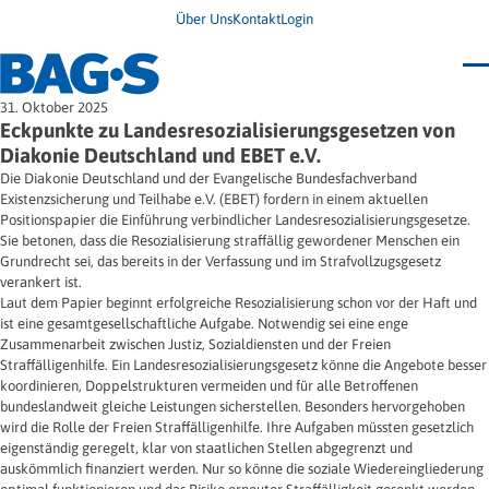
Über Uns
Kontakt
Login
Bundestagung 2026
31. Oktober 2025
Wo finde ich Hilfe?
Eckpunkte zu Landesresozialisierungsgesetzen von
News
Diakonie Deutschland und EBET e.V.
Termine
Die Diakonie Deutschland und der Evangelische Bundesfachverband
Veröffentlichungen
Existenzsicherung und Teilhabe e.V. (EBET) fordern in einem aktuellen
Unsere Themen
Infodienst
Positionspapier die Einführung verbindlicher Landesresozialisierungsgesetze.
Wegweiser
Angehörige
Sie betonen, dass die Resozialisierung straffällig gewordener Menschen ein
Jugendbroschüre
Ersatzfreiheitsstrafe
Impulse
Freie Straffälligenhilfe
Grundrecht sei, das bereits in der Verfassung und im Strafvollzugsgesetz
Presse & Stellungnahmen
Gesundheit
verankert ist.
Newsletter
Migration
Laut dem Papier beginnt erfolgreiche Resozialisierung schon vor der Haft und
Frauen
ist eine gesamtgesellschaftliche Aufgabe. Notwendig sei eine enge
Wohnen
Zusammenarbeit zwischen Justiz, Sozialdiensten und der Freien
Straffälligenhilfe. Ein Landesresozialisierungsgesetz könne die Angebote besser
koordinieren, Doppelstrukturen vermeiden und für alle Betroffenen
bundeslandweit gleiche Leistungen sicherstellen. Besonders hervorgehoben
wird die Rolle der Freien Straffälligenhilfe. Ihre Aufgaben müssten gesetzlich
eigenständig geregelt, klar von staatlichen Stellen abgegrenzt und
auskömmlich finanziert werden. Nur so könne die soziale Wiedereingliederung