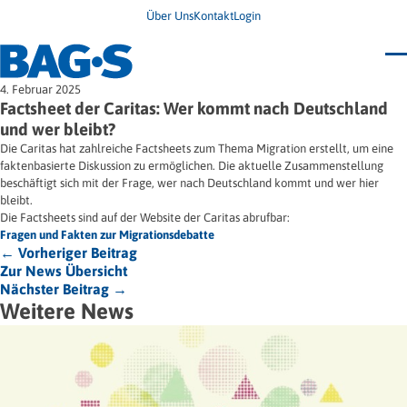
Über Uns
Kontakt
Login
Bundestagung 2026
4. Februar 2025
Wo finde ich Hilfe?
Factsheet der Caritas: Wer kommt nach Deutschland
News
und wer bleibt?
Termine
Die Caritas hat zahlreiche Factsheets zum Thema Migration erstellt, um eine
Veröffentlichungen
faktenbasierte Diskussion zu ermöglichen. Die aktuelle Zusammenstellung
Unsere Themen
Infodienst
beschäftigt sich mit der Frage, wer nach Deutschland kommt und wer hier
Wegweiser
Angehörige
bleibt.
Jugendbroschüre
Ersatzfreiheitsstrafe
Impulse
Freie Straffälligenhilfe
Die Factsheets sind auf der Website der Caritas abrufbar:
Presse & Stellungnahmen
Gesundheit
Fragen und Fakten zur Migrationsdebatte
Newsletter
Migration
← Vorheriger Beitrag
Frauen
Zur News Übersicht
Wohnen
Nächster Beitrag →
Weitere News