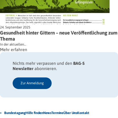
24. September 2025
Gesundheit hinter Gittern – neue Veröffentlichung zum
Thema
In der aktuellen…
Mehr erfahren
Nichts mehr verpassen und den
BAG-S
Newsletter
abonnieren.
Zur Anmeldung
Jetzt Newsletter abonnieren
Bundestagung
Hilfe finden
News
Termine
Über Uns
Kontakt