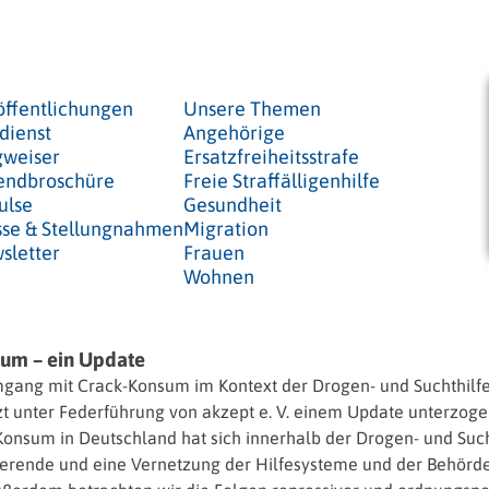
öffentlichungen
Unsere Themen
dienst
Angehörige
weiser
Ersatzfreiheitsstrafe
endbroschüre
Freie Straffälligenhilfe
ulse
Gesundheit
sse & Stellungnahmen
Migration
sletter
Frauen
Wohnen
um – ein Update
 mit Crack-Konsum im Kontext der Drogen- und Suchthilfe“ ve
t unter Federführung von akzept e. V. einem Update unterzoge
Konsum in Deutschland hat sich innerhalb der Drogen- und Sucht
umierende und eine Vernetzung der Hilfesysteme und der Beh