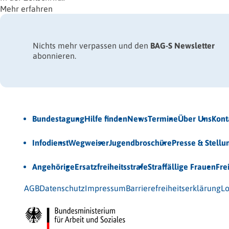
Mehr erfahren
Nichts mehr verpassen und den
BAG-S Newsletter
abonnieren.
Jetzt Newsletter abonnieren
Bundestagung
Hilfe finden
News
Termine
Über Uns
Kont
Veröffentlichungen
Infodienst
Wegweiser
Jugendbroschüre
Presse & Stell
Unsere Themen
Angehörige
Ersatzfreiheitsstrafe
Straffällige Frauen
Fre
© 2026 Bundesarbeitsgemeinschaft für Straffälligenhilfe
AGB
Datenschutz
Impressum
Barrierefreiheitserklärung
Lo
Gefördert vom