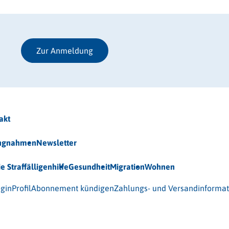
Zur Anmeldung
akt
ungnahmen
Newsletter
ie Straffälligenhilfe
Gesundheit
Migration
Wohnen
 (BAG-S) e.V.
gin
Profil
Abonnement kündigen
Zahlungs- und Versandinforma