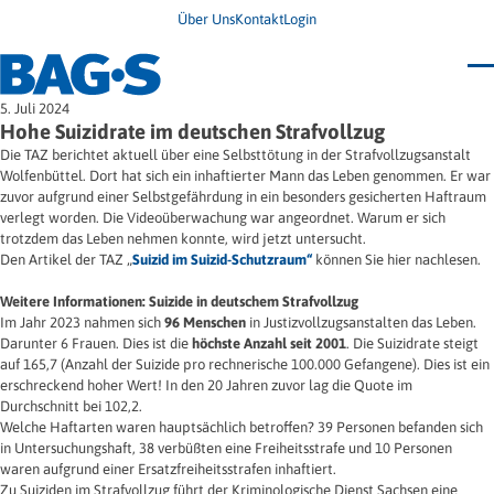
Über Uns
Kontakt
Login
Bundestagung 2026
5. Juli 2024
Wo finde ich Hilfe?
Hohe Suizidrate im deutschen Strafvollzug
News
Die TAZ berichtet aktuell über eine Selbsttötung in der Strafvollzugsanstalt
Termine
Wolfenbüttel. Dort hat sich ein inhaftierter Mann das Leben genommen. Er war
Veröffentlichungen
zuvor aufgrund einer Selbstgefährdung in ein besonders gesicherten Haftraum
Unsere Themen
Infodienst
verlegt worden. Die Videoüberwachung war angeordnet. Warum er sich
Wegweiser
Angehörige
trotzdem das Leben nehmen konnte, wird jetzt untersucht.
Jugendbroschüre
Ersatzfreiheitsstrafe
Den Artikel der TAZ „
Suizid im Suizid-Schutzraum“
können Sie hier nachlesen.
Impulse
Freie Straffälligenhilfe
Presse & Stellungnahmen
Gesundheit
Weitere Informationen: Suizide in deutschem Strafvollzug
Newsletter
Migration
Im Jahr 2023 nahmen sich
Frauen
96 Menschen
in Justizvollzugsanstalten das Leben.
Wohnen
Darunter 6 Frauen. Dies ist die
höchste Anzahl seit 2001
. Die Suizidrate steigt
auf 165,7 (Anzahl der Suizide pro rechnerische 100.000 Gefangene). Dies ist ein
erschreckend hoher Wert! In den 20 Jahren zuvor lag die Quote im
Durchschnitt bei 102,2.
Welche Haftarten waren hauptsächlich betroffen? 39 Personen befanden sich
in Untersuchungshaft, 38 verbüßten eine Freiheitsstrafe und 10 Personen
waren aufgrund einer Ersatzfreiheitsstrafen inhaftiert.
Zu Suiziden im Strafvollzug führt der Kriminologische Dienst Sachsen eine