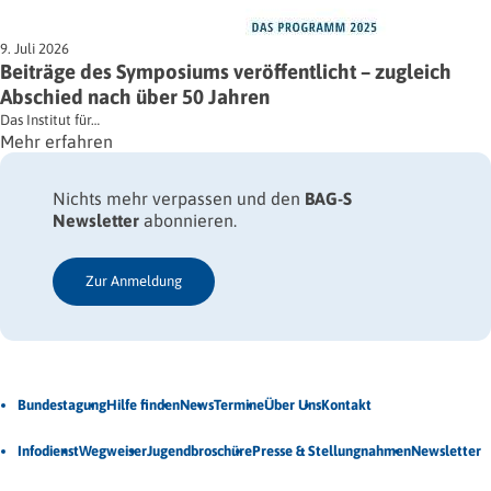
9. Juli 2026
Beiträge des Symposiums veröffentlicht – zugleich
Abschied nach über 50 Jahren
Das Institut für…
Mehr erfahren
Nichts mehr verpassen und den
BAG-S
Newsletter
abonnieren.
Zur Anmeldung
Jetzt Newsletter abonnieren
Bundestagung
Hilfe finden
News
Termine
Über Uns
Kontakt
Veröffentlichungen
Infodienst
Wegweiser
Jugendbroschüre
Presse & Stellungnahmen
Newsletter
Unsere Themen