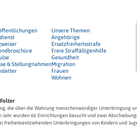
öffentlichungen
Unsere Themen
dienst
Angehörige
weiser
Ersatzfreiheitsstrafe
endbroschüre
Freie Straffälligenhilfe
ulse
Gesundheit
sse & Stellungnahmen
Migration
sletter
Frauen
Wohnen
Folter
chtung, die über die Wahrung menschenwürdiger Unterbringung u
tzten Jahr wurden 66 Einrichtungen besucht und zwei Abschieb
bei freiheitsentziehenden Unterbringungen von Kindern und J