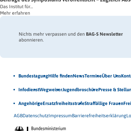
Das Institut für…
Mehr erfahren
Nichts mehr verpassen und den
BAG-S Newsletter
abonnieren.
Jetzt Newsletter abonnieren
Bundestagung
Hilfe finden
News
Termine
Über Uns
Kont
Veröffentlichungen
Infodienst
Wegweiser
Jugendbroschüre
Presse & Stell
Unsere Themen
Angehörige
Ersatzfreiheitsstrafe
Straffällige Frauen
Fre
© 2026 Bundesarbeitsgemeinschaft für Straffälligenhilfe
AGB
Datenschutz
Impressum
Barrierefreiheitserklärung
Lo
Gefördert vom