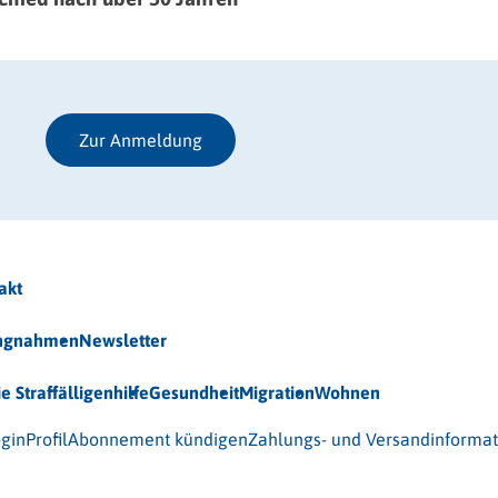
Zur Anmeldung
akt
ungnahmen
Newsletter
ie Straffälligenhilfe
Gesundheit
Migration
Wohnen
 (BAG-S) e.V.
gin
Profil
Abonnement kündigen
Zahlungs- und Versandinforma