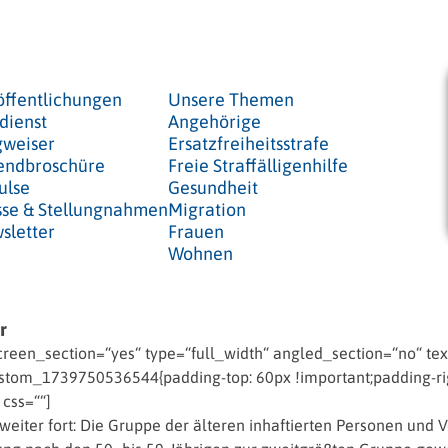
öffentlichungen
Unsere Themen
dienst
Angehörige
weiser
Ersatzfreiheitsstrafe
endbroschüre
Freie Straffälligenhilfe
ulse
Gesundheit
sse & Stellungnahmen
Migration
sletter
Frauen
Wohnen
r
een_section=“yes“ type=“full_width“ angled_section=“no“ text
tom_1739750536544{padding-top: 60px !important;padding-righ
 css=““]
eiter fort: Die Gruppe der älteren inhaftierten Personen und 