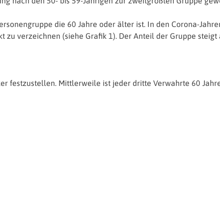
ung nach den 50- bis 59-Jährigen zur zweitgrößten Gruppe gew
rsonengruppe die 60 Jahre oder älter ist. In den Corona-Jahren
 zu verzeichnen (siehe Grafik 1). Der Anteil der Gruppe steigt
r festzustellen. Mittlerweile ist jeder dritte Verwahrte 60 Jahr