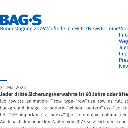
Bundestagung 2026
Wo finde ich Hilfe?
News
Termine
Ver
Info
Weg
Jug
Imp
Pre
New
21. Mai 2024
Jeder dritte Sicherungsverwahrte ist 60 Jahre oder älte
[vc_row css_animation=““ row_type=“row“ use_row_as_full_scr
background_image_as_pattern=“without_pattern“ css=“.vc_cus
left: 15% !important;}“ z_index=““][vc_column][vc_column_text
Auch nach den neuesten Zahlen von 2023 setzt sich der Trend w