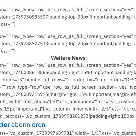
=““ row_type=“row“ use_row_as_full_screen_section=“yes“ typ
tom_1739750595507{padding-top: 30px !important;padding-righ
 css=““]
=““ row_type=“row“ use_row_as_full_screen_section=“yes“ typ
tom_1739748577533{padding-top: 20px !important;padding-righ
 css=““]
Weitere News
=““ row_type=“row“ use_row_as_full_screen_section=“yes“ typ
om_1740008618885{padding-right: 15% !important;padding-bott
colums=“3″ number_of_rows=“1″ order_by=“date“ order=“DESC“
““ row_type=“row“ use_row_as_full_screen_section=“yes“ type
om_1740009216995{margin-right: 15% !important;margin-left: 
ll_width“ text_align=“left“ css_animation=““ css=“.vc_custom
us: 15px !important;}“][vc_column_inner width=“2/3″ css=“.v
mn_text css=“.vc_custom_1739998201233{padding-right: 150px !
ter
abonnieren.
ass="vc_custom_1739997689981" width="1/3" css=".vc_custom