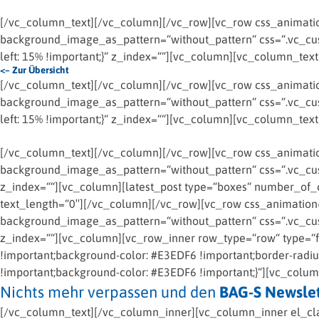
[/vc_column_text][/vc_column][/vc_row][vc_row css_animation
background_image_as_pattern=“without_pattern“ css=“.vc_cus
left: 15% !important;}“ z_index=““][vc_column][vc_column_text
<– Zur Übersicht
[/vc_column_text][/vc_column][/vc_row][vc_row css_animation
background_image_as_pattern=“without_pattern“ css=“.vc_cus
left: 15% !important;}“ z_index=““][vc_column][vc_column_text
[/vc_column_text][/vc_column][/vc_row][vc_row css_animation
background_image_as_pattern=“without_pattern“ css=“.vc_cust
z_index=““][vc_column][latest_post type=“boxes“ number_of_
text_length=“0″][/vc_column][/vc_row][vc_row css_animation=
background_image_as_pattern=“without_pattern“ css=“.vc_cust
z_index=““][vc_column][vc_row_inner row_type=“row“ type=“fu
!important;background-color: #E3EDF6 !important;border-radi
!important;background-color: #E3EDF6 !important;}“][vc_colu
Nichts mehr verpassen und den
BAG-S Newslet
[/vc_column_text][/vc_column_inner][vc_column_inner el_cl