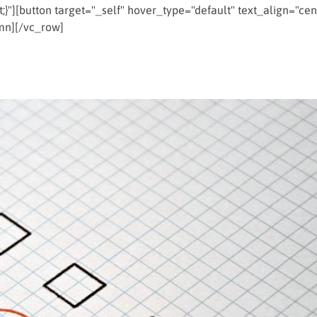
}"][button target="_self" hover_type="default" text_align="cen
mn][/vc_row]