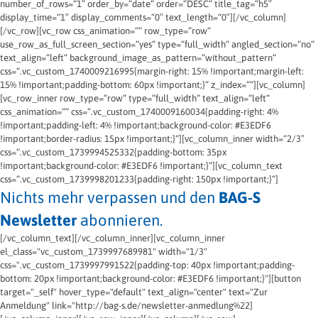
number_of_rows=“1″ order_by=“date“ order=“DESC“ title_tag=“h5″
display_time=“1″ display_comments=“0″ text_length=“0″][/vc_column]
[/vc_row][vc_row css_animation=““ row_type=“row“
use_row_as_full_screen_section=“yes“ type=“full_width“ angled_section=“no“
text_align=“left“ background_image_as_pattern=“without_pattern“
css=“.vc_custom_1740009216995{margin-right: 15% !important;margin-left:
15% !important;padding-bottom: 60px !important;}“ z_index=““][vc_column]
[vc_row_inner row_type=“row“ type=“full_width“ text_align=“left“
css_animation=““ css=“.vc_custom_1740009160034{padding-right: 4%
!important;padding-left: 4% !important;background-color: #E3EDF6
!important;border-radius: 15px !important;}“][vc_column_inner width=“2/3″
css=“.vc_custom_1739994525332{padding-bottom: 35px
!important;background-color: #E3EDF6 !important;}“][vc_column_text
css=“.vc_custom_1739998201233{padding-right: 150px !important;}“]
Nichts mehr verpassen und den
BAG-S
Newsletter
abonnieren.
[/vc_column_text][/vc_column_inner][vc_column_inner
el_class="vc_custom_1739997689981" width="1/3"
css=".vc_custom_1739997991522{padding-top: 40px !important;padding-
bottom: 20px !important;background-color: #E3EDF6 !important;}"][button
target="_self" hover_type="default" text_align="center" text="Zur
Anmeldung" link="http://bag-s.de/newsletter-anmedlung%22]