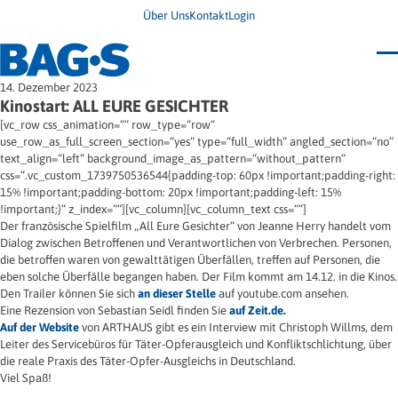
Über Uns
Kontakt
Login
Bundestagung 2026
14. Dezember 2023
Wo finde ich Hilfe?
Kinostart: ALL EURE GESICHTER
News
[vc_row css_animation=““ row_type=“row“
Termine
use_row_as_full_screen_section=“yes“ type=“full_width“ angled_section=“no“
Veröffentlichungen
text_align=“left“ background_image_as_pattern=“without_pattern“
Unsere Themen
Infodienst
css=“.vc_custom_1739750536544{padding-top: 60px !important;padding-right:
Wegweiser
Angehörige
15% !important;padding-bottom: 20px !important;padding-left: 15%
Jugendbroschüre
Ersatzfreiheitsstrafe
!important;}“ z_index=““][vc_column][vc_column_text css=““]
Impulse
Freie Straffälligenhilfe
Der französische Spielfilm „All Eure Gesichter“ von Jeanne Herry handelt vom
Presse & Stellungnahmen
Gesundheit
Dialog zwischen Betroffenen und Verantwortlichen von Verbrechen. Personen,
Newsletter
Migration
die betroffen waren von gewalttätigen Überfällen, treffen auf Personen, die
Frauen
Wohnen
eben solche Überfälle begangen haben. Der Film kommt am 14.12. in die Kinos.
Den Trailer können Sie sich
an dieser Stelle
auf youtube.com ansehen.
Eine Rezension von Sebastian Seidl finden Sie
auf Zeit.de.
Auf der Website
von ARTHAUS gibt es ein Interview mit Christoph Willms, dem
Leiter des Servicebüros für Täter-Opferausgleich und Konfliktschlichtung, über
die reale Praxis des Täter-Opfer-Ausgleichs in Deutschland.
Viel Spaß!