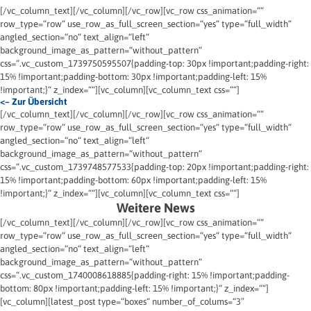
[/vc_column_text][/vc_column][/vc_row][vc_row css_animation=““
row_type=“row“ use_row_as_full_screen_section=“yes“ type=“full_width“
angled_section=“no“ text_align=“left“
background_image_as_pattern=“without_pattern“
css=“.vc_custom_1739750595507{padding-top: 30px !important;padding-right:
15% !important;padding-bottom: 30px !important;padding-left: 15%
!important;}“ z_index=““][vc_column][vc_column_text css=““]
<– Zur Übersicht
[/vc_column_text][/vc_column][/vc_row][vc_row css_animation=““
row_type=“row“ use_row_as_full_screen_section=“yes“ type=“full_width“
angled_section=“no“ text_align=“left“
background_image_as_pattern=“without_pattern“
css=“.vc_custom_1739748577533{padding-top: 20px !important;padding-right:
15% !important;padding-bottom: 60px !important;padding-left: 15%
!important;}“ z_index=““][vc_column][vc_column_text css=““]
Weitere News
[/vc_column_text][/vc_column][/vc_row][vc_row css_animation=““
row_type=“row“ use_row_as_full_screen_section=“yes“ type=“full_width“
angled_section=“no“ text_align=“left“
background_image_as_pattern=“without_pattern“
css=“.vc_custom_1740008618885{padding-right: 15% !important;padding-
bottom: 80px !important;padding-left: 15% !important;}“ z_index=““]
[vc_column][latest_post type=“boxes“ number_of_colums=“3″