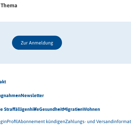
m Thema
Zur Anmeldung
akt
ungnahmen
Newsletter
ie Straffälligenhilfe
Gesundheit
Migration
Wohnen
 (BAG-S) e.V.
gin
Profil
Abonnement kündigen
Zahlungs- und Versandinforma