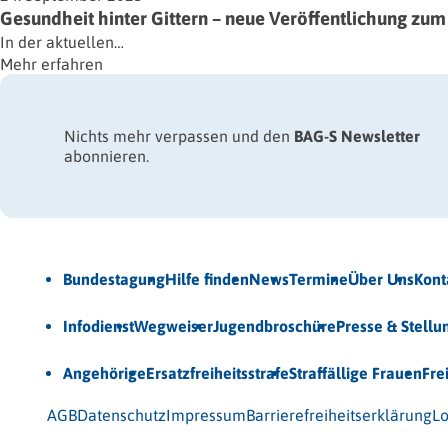
Gesundheit hinter Gittern – neue Veröffentlichung zu
In der aktuellen…
Mehr erfahren
Nichts mehr verpassen und den
BAG-S Newsletter
abonnieren.
Jetzt Newsletter abonnieren
Bundestagung
Hilfe finden
News
Termine
Über Uns
Kont
Veröffentlichungen
Infodienst
Wegweiser
Jugendbroschüre
Presse & Stell
Unsere Themen
Angehörige
Ersatzfreiheitsstrafe
Straffällige Frauen
Fre
© 2026 Bundesarbeitsgemeinschaft für Straffälligenhilfe
AGB
Datenschutz
Impressum
Barrierefreiheitserklärung
Lo
Gefördert vom