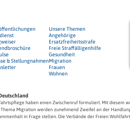
öffentlichungen
Unsere Themen
dienst
Angehörige
weiser
Ersatzfreiheitsstrafe
endbroschüre
Freie Straffälligenhilfe
ulse
Gesundheit
sse & Stellungnahmen
Migration
sletter
Frauen
Wohnen
 Deutschland
ahrtspflege haben einen Zwischenruf formuliert. Mit diesem w
das Thema Migration werden zunehmend Zweifel an der Handlung
ammenhalt in Frage stellen. Die Verbände der Freien Wohlfahr