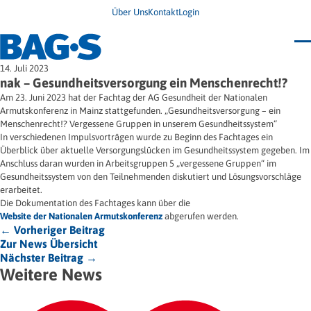
Über Uns
Kontakt
Login
Bundestagung 2026
14. Juli 2023
Wo finde ich Hilfe?
nak – Gesundheitsversorgung ein Menschenrecht!?
News
Am 23. Juni 2023 hat der Fachtag der AG Gesundheit der Nationalen
Termine
Armutskonferenz in Mainz stattgefunden. „Gesundheitsversorgung – ein
Veröffentlichungen
Menschenrecht!? Vergessene Gruppen in unserem Gesundheitssystem“
Unsere Themen
Infodienst
In verschiedenen Impulsvorträgen wurde zu Beginn des Fachtages ein
Wegweiser
Angehörige
Überblick über aktuelle Versorgungslücken im Gesundheitssystem gegeben. Im
Jugendbroschüre
Ersatzfreiheitsstrafe
Anschluss daran wurden in Arbeitsgruppen 5 „vergessene Gruppen“ im
Impulse
Freie Straffälligenhilfe
Gesundheitssystem von den Teilnehmenden diskutiert und Lösungsvorschläge
Presse & Stellungnahmen
Gesundheit
erarbeitet.
Newsletter
Migration
Die Dokumentation des Fachtages kann über die
Frauen
Wohnen
Website der Nationalen Armutskonferenz
abgerufen werden.
← Vorheriger Beitrag
Zur News Übersicht
Nächster Beitrag →
Weitere News