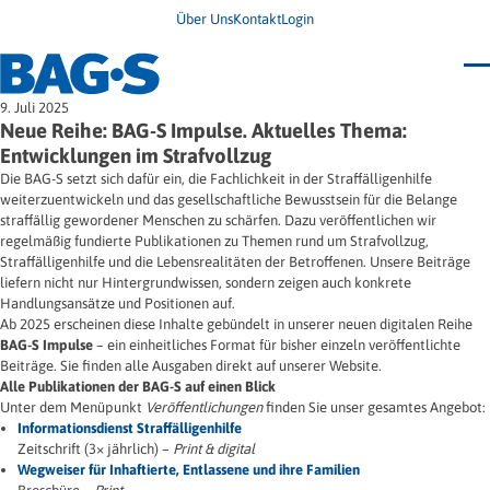
Über Uns
Kontakt
Login
Bundestagung 2026
9. Juli 2025
Wo finde ich Hilfe?
Neue Reihe: BAG-S Impulse. Aktuelles Thema:
News
Entwicklungen im Strafvollzug
Termine
Die BAG-S setzt sich dafür ein, die Fachlichkeit in der Straffälligenhilfe
Veröffentlichungen
weiterzuentwickeln und das gesellschaftliche Bewusstsein für die Belange
Unsere Themen
Infodienst
straffällig gewordener Menschen zu schärfen. Dazu veröffentlichen wir
Wegweiser
Angehörige
regelmäßig fundierte Publikationen zu Themen rund um Strafvollzug,
Jugendbroschüre
Ersatzfreiheitsstrafe
Impulse
Freie Straffälligenhilfe
Straffälligenhilfe und die Lebensrealitäten der Betroffenen. Unsere Beiträge
Presse & Stellungnahmen
Gesundheit
liefern nicht nur Hintergrundwissen, sondern zeigen auch konkrete
Newsletter
Migration
Handlungsansätze und Positionen auf.
Frauen
Ab 2025 erscheinen diese Inhalte gebündelt in unserer neuen digitalen Reihe
Wohnen
BAG-S Impulse
– ein einheitliches Format für bisher einzeln veröffentlichte
Beiträge. Sie finden alle Ausgaben direkt auf unserer Website.
Alle Publikationen der BAG-S auf einen Blick
Unter dem Menüpunkt
Veröffentlichungen
finden Sie unser gesamtes Angebot:
Informationsdienst Straffälligenhilfe
Zeitschrift (3× jährlich) –
Print & digital
Wegweiser für Inhaftierte, Entlassene und ihre Familien