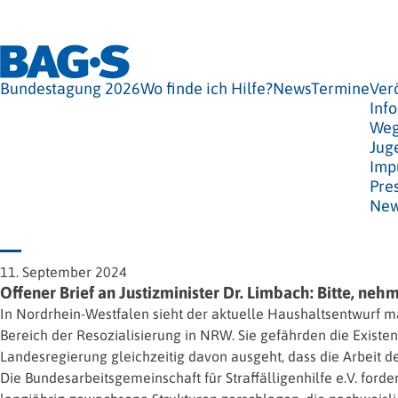
Bundestagung 2026
Wo finde ich Hilfe?
News
Termine
Ver
Info
Weg
Jug
Imp
Pre
New
11. September 2024
Offener Brief an Justizminister Dr. Limbach: Bitte, neh
In Nordrhein-Westfalen sieht der aktuelle Haushaltsentwurf mas
Bereich der Resozialisierung in NRW. Sie gefährden die Existe
Landesregierung gleichzeitig davon ausgeht, dass die Arbeit 
Die Bundesarbeitsgemeinschaft für Straffälligenhilfe e.V. for