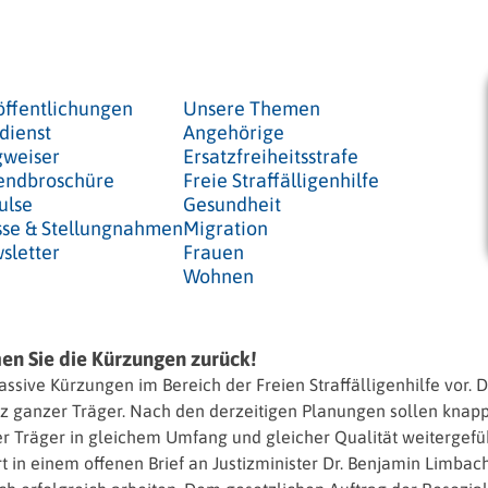
öffentlichungen
Unsere Themen
dienst
Angehörige
weiser
Ersatzfreiheitsstrafe
endbroschüre
Freie Straffälligenhilfe
ulse
Gesundheit
sse & Stellungnahmen
Migration
sletter
Frauen
Wohnen
men Sie die Kürzungen zurück!
sive Kürzungen im Bereich der Freien Straffälligenhilfe vor. D
nz ganzer Träger. Nach den derzeitigen Planungen sollen knapp
der Träger in gleichem Umfang und gleicher Qualität weitergef
dert in einem offenen Brief an Justizminister Dr. Benjamin Lim