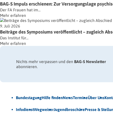
BAG-S Impuls erschienen: Zur Versorgungslage psychisc
Der FA Frauen hat im…
Mehr erfahren
9. Juli 2026
Beiträge des Symposiums veröffentlicht – zugleich Ab
Das Institut für…
Mehr erfahren
Nichts mehr verpassen und den
BAG-S Newsletter
abonnieren.
Jetzt Newsletter abonnieren
Bundestagung
Hilfe finden
News
Termine
Über Uns
Kont
Veröffentlichungen
Infodienst
Wegweiser
Jugendbroschüre
Presse & Stell