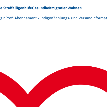
ie Straffälligenhilfe
Gesundheit
Migration
Wohnen
 (BAG-S) e.V.
gin
Profil
Abonnement kündigen
Zahlungs- und Versandinforma