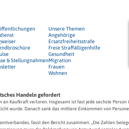
öffentlichungen
Unsere Themen
dienst
Angehörige
weiser
Ersatzfreiheitsstrafe
endbroschüre
Freie Straffälligenhilfe
ulse
Gesundheit
sse & Stellungnahmen
Migration
sletter
Frauen
Wohnen
itsches Handeln gefordert
Kaufkraft verloren. Insgesamt ist fast jede sechste Person i
ntlicht wurde. Danach sank das mittlere Einkommen von Person
esamtverbandes, fasst den Bericht zusammen: „Die Zahlen bel