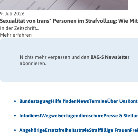
9. Juli 2026
Sexualität von trans* Personen im Strafvollzug: Wie M
In der Zeitschrift…
Mehr erfahren
Nichts mehr verpassen und den
BAG-S Newsletter
abonnieren.
Jetzt Newsletter abonnieren
Bundestagung
Hilfe finden
News
Termine
Über Uns
Kont
Veröffentlichungen
Infodienst
Wegweiser
Jugendbroschüre
Presse & Stell
Unsere Themen
Angehörige
Ersatzfreiheitsstrafe
Straffällige Frauen
Fre
© 2026 Bundesarbeitsgemeinschaft für Straffälligenhilfe