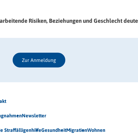
itarbeitende Risiken, Beziehungen und Geschlecht deut
Zur Anmeldung
akt
ungnahmen
Newsletter
ie Straffälligenhilfe
Gesundheit
Migration
Wohnen
 (BAG-S) e.V.