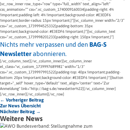
[vc_row_inner row_type=“row“ type=“full_width“ text_align=“left“
css_animation=““ css=“.vc_custom_1740009160034{padding-right: 4%
!important;padding-left: 4% !important;background-color: #E3EDF6
!important;border-radius: 15px !important;}“][vc_column_inner width=“2/3″
css=“.vc_custom_1739994525332{padding-bottom: 35px
!important;background-color: #E3EDF6 !important;}“][vc_column_text
css=“.vc_custom_1739998201233{padding-right: 150px !important;}“]
Nichts mehr verpassen und den
BAG-S
Newsletter
abonnieren.
[/vc_column_text][/vc_column_inner][vc_column_inner
el_class="vc_custom_1739997689981" width="1/3"
css=".vc_custom_1739997991522{padding-top: 40px !important;padding-
bottom: 20px !important;background-color: #E3EDF6 !important;}"][button
target="_self" hover_type="default" text_align="center" text="Zur
Anmeldung" link="http://bag-s.de/newsletter%22][/vc_column_inner]
[/vc_row_inner][/vc_column][/vc_row]
← Vorheriger Beitrag
Zur News Übersicht
Nächster Beitrag →
Weitere News