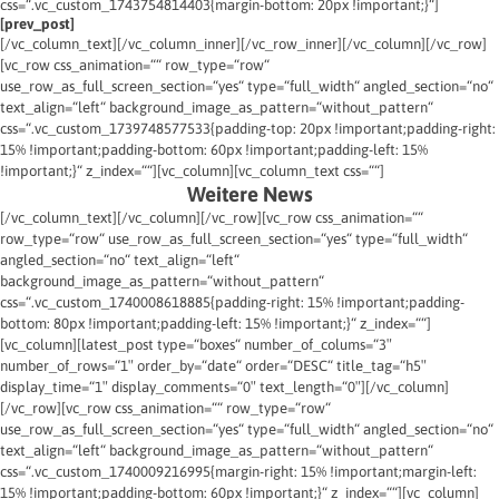
css=“.vc_custom_1743754814403{margin-bottom: 20px !important;}“]
[prev_post]
[/vc_column_text][/vc_column_inner][/vc_row_inner][/vc_column][/vc_row]
[vc_row css_animation=““ row_type=“row“
use_row_as_full_screen_section=“yes“ type=“full_width“ angled_section=“no“
text_align=“left“ background_image_as_pattern=“without_pattern“
css=“.vc_custom_1739748577533{padding-top: 20px !important;padding-right:
15% !important;padding-bottom: 60px !important;padding-left: 15%
!important;}“ z_index=““][vc_column][vc_column_text css=““]
Weitere News
[/vc_column_text][/vc_column][/vc_row][vc_row css_animation=““
row_type=“row“ use_row_as_full_screen_section=“yes“ type=“full_width“
angled_section=“no“ text_align=“left“
background_image_as_pattern=“without_pattern“
css=“.vc_custom_1740008618885{padding-right: 15% !important;padding-
bottom: 80px !important;padding-left: 15% !important;}“ z_index=““]
[vc_column][latest_post type=“boxes“ number_of_colums=“3″
number_of_rows=“1″ order_by=“date“ order=“DESC“ title_tag=“h5″
display_time=“1″ display_comments=“0″ text_length=“0″][/vc_column]
[/vc_row][vc_row css_animation=““ row_type=“row“
use_row_as_full_screen_section=“yes“ type=“full_width“ angled_section=“no“
text_align=“left“ background_image_as_pattern=“without_pattern“
css=“.vc_custom_1740009216995{margin-right: 15% !important;margin-left:
15% !important;padding-bottom: 60px !important;}“ z_index=““][vc_column]