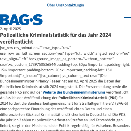
Über Uns
Kontakt
Login
Bundestagung 2026
2. April 2025
Wo finde ich Hilfe?
Polizeiliche Kriminalstatistik für das Jahr 2024
News
veröffentlicht
Termine
[vc_row css_animation=““ row_type=“row“
Veröffentlichungen
use_row_as_full_screen_section=“yes“ type=“full_width“ angled_section=“no“
Unsere Themen
Infodienst
text_align=“left“ background_image_as_pattern=“without_pattern“
Wegweiser
Angehörige
css=“.vc_custom_1739750536544{padding-top: 60px !important;padding-right:
Jugendbroschüre
Ersatzfreiheitsstrafe
Impulse
Freie Straffälligenhilfe
15% !important;padding-bottom: 20px !important;padding-left: 15%
Presse & Stellungnahmen
Gesundheit
!important;}“ z_index=““][vc_column][vc_column_text css=““]Die
Newsletter
Migration
Bundesinnenministerin Nancy Faeser hat am 02. April 2025 die Daten der
Frauen
Polizeilichen Kriminalstatistik 2024 vorgestellt. Die Pressemeldung sowie die
Wohnen
gesamte PKS sind auf der
Website des Bundesinnenministeriums
veröffentlicht.
Anlässlich der Veröffentlichung der
Polizeilichen Kriminalstatistik (PKS)
für
2024 fordert die Bundesarbeitsgemeinschaft für Straffälligenhilfe e.V. (BAG-S)
eine sachgerechte Einordnung der veröffentlichten Daten und einen
differenzierten Blick auf Kriminalität und Sicherheit in Deutschland. Die PKS,
die jährlich Zahlen zu polizeilich erfassten Straftaten und Tatverdächtigen
liefert, sorgt in den Medien und der Politik regelmäßig für Aufsehen. Besonders