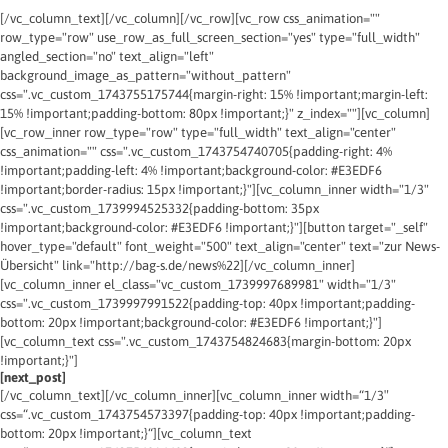
[/vc_column_text][/vc_column][/vc_row][vc_row css_animation=""
row_type="row" use_row_as_full_screen_section="yes" type="full_width"
angled_section="no" text_align="left"
background_image_as_pattern="without_pattern"
css=".vc_custom_1743755175744{margin-right: 15% !important;margin-left:
15% !important;padding-bottom: 80px !important;}" z_index=""][vc_column]
[vc_row_inner row_type="row" type="full_width" text_align="center"
css_animation="" css=".vc_custom_1743754740705{padding-right: 4%
!important;padding-left: 4% !important;background-color: #E3EDF6
!important;border-radius: 15px !important;}"][vc_column_inner width="1/3"
css=".vc_custom_1739994525332{padding-bottom: 35px
!important;background-color: #E3EDF6 !important;}"][button target="_self"
hover_type="default" font_weight="500" text_align="center" text="zur News-
Übersicht" link="http://bag-s.de/news%22][/vc_column_inner]
[vc_column_inner el_class="vc_custom_1739997689981" width="1/3"
css=".vc_custom_1739997991522{padding-top: 40px !important;padding-
bottom: 20px !important;background-color: #E3EDF6 !important;}"]
[vc_column_text css=".vc_custom_1743754824683{margin-bottom: 20px
!important;}"]
[next_post]
[/vc_column_text][/vc_column_inner][vc_column_inner width=“1/3″
css=“.vc_custom_1743754573397{padding-top: 40px !important;padding-
bottom: 20px !important;}“][vc_column_text