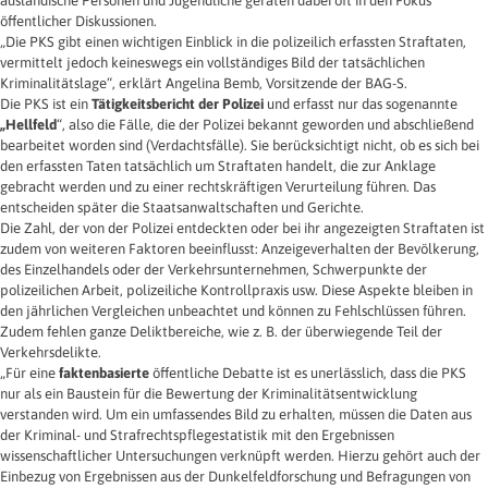
ausländische Personen und Jugendliche geraten dabei oft in den Fokus
öffentlicher Diskussionen.
„Die PKS gibt einen wichtigen Einblick in die polizeilich erfassten Straftaten,
vermittelt jedoch keineswegs ein vollständiges Bild der tatsächlichen
Kriminalitätslage“, erklärt Angelina Bemb, Vorsitzende der BAG-S.
Die PKS ist ein
Tätigkeitsbericht der Polizei
und erfasst nur das sogenannte
„Hellfeld
“, also die Fälle, die der Polizei bekannt geworden und abschließend
bearbeitet worden sind (Verdachtsfälle). Sie berücksichtigt nicht, ob es sich bei
den erfassten Taten tatsächlich um Straftaten handelt, die zur Anklage
gebracht werden und zu einer rechtskräftigen Verurteilung führen. Das
entscheiden später die Staatsanwaltschaften und Gerichte.
Die Zahl, der von der Polizei entdeckten oder bei ihr angezeigten Straftaten ist
zudem von weiteren Faktoren beeinflusst: Anzeigeverhalten der Bevölkerung,
des Einzelhandels oder der Verkehrsunternehmen, Schwerpunkte der
polizeilichen Arbeit, polizeiliche Kontrollpraxis usw. Diese Aspekte bleiben in
den jährlichen Vergleichen unbeachtet und können zu Fehlschlüssen führen.
Zudem fehlen ganze Deliktbereiche, wie z. B. der überwiegende Teil der
Verkehrsdelikte.
„Für eine
faktenbasierte
öffentliche Debatte ist es unerlässlich, dass die PKS
nur als ein Baustein für die Bewertung der Kriminalitätsentwicklung
verstanden wird. Um ein umfassendes Bild zu erhalten, müssen die Daten aus
der Kriminal- und Strafrechtspflegestatistik mit den Ergebnissen
wissenschaftlicher Untersuchungen verknüpft werden. Hierzu gehört auch der
Einbezug von Ergebnissen aus der Dunkelfeldforschung und Befragungen von