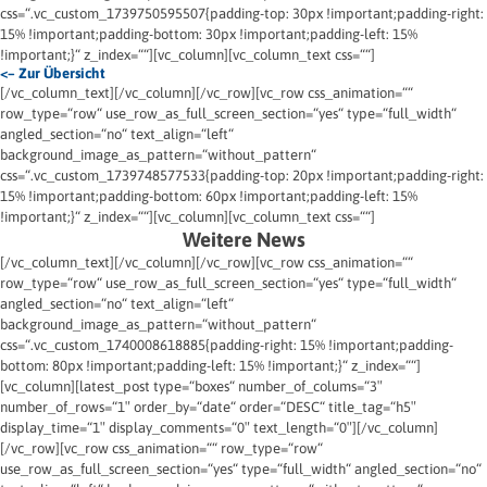
css=“.vc_custom_1739750595507{padding-top: 30px !important;padding-right:
15% !important;padding-bottom: 30px !important;padding-left: 15%
!important;}“ z_index=““][vc_column][vc_column_text css=““]
<– Zur Übersicht
[/vc_column_text][/vc_column][/vc_row][vc_row css_animation=““
row_type=“row“ use_row_as_full_screen_section=“yes“ type=“full_width“
angled_section=“no“ text_align=“left“
background_image_as_pattern=“without_pattern“
css=“.vc_custom_1739748577533{padding-top: 20px !important;padding-right:
15% !important;padding-bottom: 60px !important;padding-left: 15%
!important;}“ z_index=““][vc_column][vc_column_text css=““]
Weitere News
[/vc_column_text][/vc_column][/vc_row][vc_row css_animation=““
row_type=“row“ use_row_as_full_screen_section=“yes“ type=“full_width“
angled_section=“no“ text_align=“left“
background_image_as_pattern=“without_pattern“
css=“.vc_custom_1740008618885{padding-right: 15% !important;padding-
bottom: 80px !important;padding-left: 15% !important;}“ z_index=““]
[vc_column][latest_post type=“boxes“ number_of_colums=“3″
number_of_rows=“1″ order_by=“date“ order=“DESC“ title_tag=“h5″
display_time=“1″ display_comments=“0″ text_length=“0″][/vc_column]
[/vc_row][vc_row css_animation=““ row_type=“row“
use_row_as_full_screen_section=“yes“ type=“full_width“ angled_section=“no“