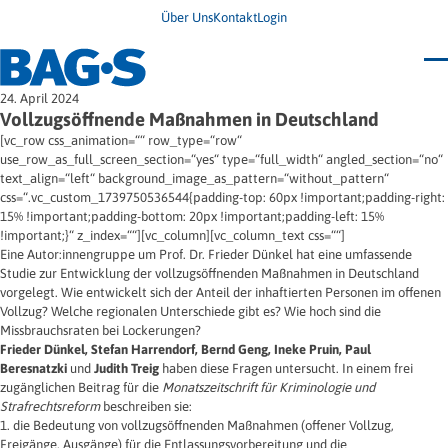
Über Uns
Kontakt
Login
Bundestagung 2026
24. April 2024
Wo finde ich Hilfe?
Vollzugsöffnende Maßnahmen in Deutschland
News
[vc_row css_animation=““ row_type=“row“
Termine
use_row_as_full_screen_section=“yes“ type=“full_width“ angled_section=“no“
Veröffentlichungen
text_align=“left“ background_image_as_pattern=“without_pattern“
Unsere Themen
Infodienst
css=“.vc_custom_1739750536544{padding-top: 60px !important;padding-right:
Wegweiser
Angehörige
15% !important;padding-bottom: 20px !important;padding-left: 15%
Jugendbroschüre
Ersatzfreiheitsstrafe
!important;}“ z_index=““][vc_column][vc_column_text css=““]
Impulse
Freie Straffälligenhilfe
Eine Autor:innengruppe um Prof. Dr. Frieder Dünkel hat eine umfassende
Presse & Stellungnahmen
Gesundheit
Studie zur Entwicklung der vollzugsöffnenden Maßnahmen in Deutschland
Newsletter
Migration
vorgelegt. Wie entwickelt sich der Anteil der inhaftierten Personen im offenen
Frauen
Wohnen
Vollzug? Welche regionalen Unterschiede gibt es? Wie hoch sind die
Missbrauchsraten bei Lockerungen?
Frieder Dünkel, Stefan Harrendorf, Bernd Geng, Ineke Pruin, Paul
Beresnatzki
und
Judith Treig
haben diese Fragen untersucht. In einem frei
zugänglichen Beitrag für die
Monatszeitschrift für Kriminologie und
Strafrechtsreform
beschreiben sie:
1. die Bedeutung von vollzugsöffnenden Maßnahmen (offener Vollzug,
Freigänge, Ausgänge) für die Entlassungsvorbereitung und die