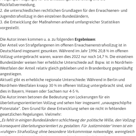
Rückfallvermeidung,
2. die unterschiedlichen rechtlichen Grundlagen für den Erwachsenen- und
Jugendstrafvollzug in den einzelnen Bundesländern,
3. die Entwicklung der Maßnahmen anhand umfangreicher Statistiken
vorgestellt.
Die Autor:innen kommen u. a. zu folgenden
Ergebnissen
:
Der Anteil von Strafgefangenen im offenen Erwachsenenstrafvollzug ist in
Deutschland insgesamt gesunken. Während im Jahr 1996 20,8 % im offenen
Vollzug untergebracht waren, waren dies 2022 nur noch 14,7 %. Die einzelnen
Bundesländer weisen hier erhebliche Unterschiede auf: Bspw. ist in Nordrhein-
Westfalen der Anteil relativ gleich geblieben und in Brandenburg gegenläufig
angestiegen.
Aktuell gibt es erhebliche regionale Unterschiede: Während in Berlin und
Nordrhein-Westfalen knapp 30 % im offenen Vollzug untergebracht sind, sind
dies in Bayern, Hessen oder Sachsen nur 4-5 %.
Die Autor:innen betonen die Bedeutung von Lockerungen für ein
überleitungsorientierten Vollzug und sehen hier insgesamt „unausgeschöpfte
Potenziale“. Den Grund für diese Entwicklung sehen sie nicht in fehlenden
gesetzlichen Regelungen. Vielmehr:
„Es fehlt in einigen Bundesländern schlichtweg der politische Wille, den Vollzug
konsequent überleitungsorientiert zu gestalten. Für Justizminister*innen ist ein
»ruhiger« Strafvollzug ohne besondere Vorkommnisse notwendige, wenngleich