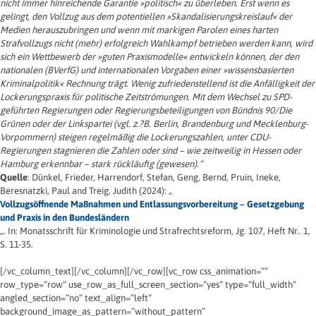
nicht immer hinreichende Garantie »politisch« zu überleben. Erst wenn es
gelingt, den Vollzug aus dem potentiellen »Skandalisierungskreislauf« der
Medien herauszubringen und wenn mit markigen Parolen eines harten
Strafvollzugs nicht (mehr) erfolgreich Wahlkampf betrieben werden kann, wird
sich ein Wettbewerb der »guten Praxismodelle« entwickeln können, der den
nationalen (BVerfG) und internationalen Vorgaben einer »wissensbasierten
Kriminalpolitik« Rechnung trägt. Wenig zufriedenstellend ist die Anfälligkeit der
Lockerungspraxis für politische Zeitströmungen. Mit dem Wechsel zu SPD-
geführten Regierungen oder Regierungsbeteiligungen von Bündnis 90/Die
Grünen oder der Linkspartei (vgl. z.?B. Berlin, Brandenburg und Mecklenburg-
Vorpommern) steigen regelmäßig die Lockerungszahlen, unter CDU-
Regierungen stagnieren die Zahlen oder sind – wie zeitweilig in Hessen oder
Hamburg erkennbar – stark rückläufig (gewesen).“
Quelle
: Dünkel, Frieder, Harrendorf, Stefan, Geng, Bernd, Pruin, Ineke,
Beresnatzki, Paul and Treig, Judith (2024): „
Vollzugsöffnende Maßnahmen und Entlassungsvorbereitung – Gesetzgebung
und Praxis in den Bundesländern
„. In: Monatsschrift für Kriminologie und Strafrechtsreform, Jg. 107, Heft Nr.. 1,
S. 11-35.
[/vc_column_text][/vc_column][/vc_row][vc_row css_animation=““
row_type=“row“ use_row_as_full_screen_section=“yes“ type=“full_width“
angled_section=“no“ text_align=“left“
background_image_as_pattern=“without_pattern“