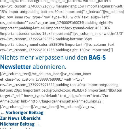
text_align=“left“ background_image_as_pattern=“without_pattern“
css=“.vc_custom_1740009216995{margin-right: 15% !important;margin-left:
15% !important;padding-bottom: 60px !important;}“ z_index=““][vc_column]
[vc_row_inner row_type=“row“ type=“full_width“ text_align=“left“
css_animation=““ css=“.vc_custom_1740009160034{padding-right: 4%
!important;padding-left: 4% !important;background-color: #E3EDF6
!important;border-radius: 15px !important;}“][vc_column_inner width=“2/3″
css=“.vc_custom_1739994525332{padding-bottom: 35px
!important;background-color: #E3EDF6 !important;}“][vc_column_text
css=“.vc_custom_1739998201233{padding-right: 150px !important;}“]
Nichts mehr verpassen und den
BAG-S
Newsletter
abonnieren.
[/vc_column_text][/vc_column_inner][vc_column_inner
el_class="vc_custom_1739997689981" width="1/3"
css=".vc_custom_1739997991522{padding-top: 40px !important;padding-
bottom: 20px !important;background-color: #E3EDF6 !important;}"][button
target="_self" hover_type="default" text_align="center" text="Zur
Anmeldung" link="http://bag-s.de/newsletter-anmedlung%22]
[/vc_column_inner][/vc_row_inner][/vc_column][/vc_row]
← Vorheriger Beitrag
Zur News Übersicht
Nächster Beitrag →