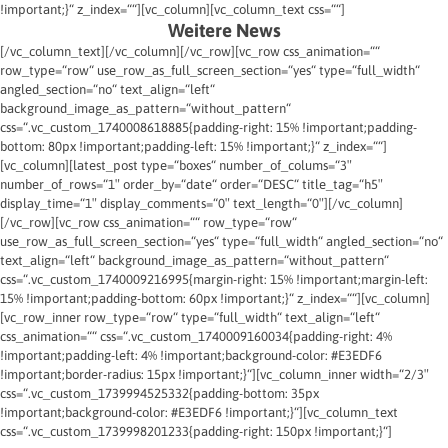
!important;}“ z_index=““][vc_column][vc_column_text css=““]
Weitere News
[/vc_column_text][/vc_column][/vc_row][vc_row css_animation=““
row_type=“row“ use_row_as_full_screen_section=“yes“ type=“full_width“
angled_section=“no“ text_align=“left“
background_image_as_pattern=“without_pattern“
css=“.vc_custom_1740008618885{padding-right: 15% !important;padding-
bottom: 80px !important;padding-left: 15% !important;}“ z_index=““]
[vc_column][latest_post type=“boxes“ number_of_colums=“3″
number_of_rows=“1″ order_by=“date“ order=“DESC“ title_tag=“h5″
display_time=“1″ display_comments=“0″ text_length=“0″][/vc_column]
[/vc_row][vc_row css_animation=““ row_type=“row“
use_row_as_full_screen_section=“yes“ type=“full_width“ angled_section=“no“
text_align=“left“ background_image_as_pattern=“without_pattern“
css=“.vc_custom_1740009216995{margin-right: 15% !important;margin-left:
15% !important;padding-bottom: 60px !important;}“ z_index=““][vc_column]
[vc_row_inner row_type=“row“ type=“full_width“ text_align=“left“
css_animation=““ css=“.vc_custom_1740009160034{padding-right: 4%
!important;padding-left: 4% !important;background-color: #E3EDF6
!important;border-radius: 15px !important;}“][vc_column_inner width=“2/3″
css=“.vc_custom_1739994525332{padding-bottom: 35px
!important;background-color: #E3EDF6 !important;}“][vc_column_text
css=“.vc_custom_1739998201233{padding-right: 150px !important;}“]