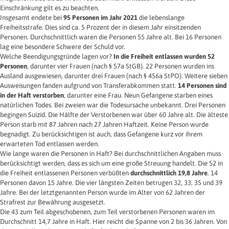
Einschränkung gilt es zu beachten.
Insgesamt endete bei
95 Personen im Jahr 2021
die lebenslange
Freiheitsstrafe. Dies sind ca. 5 Prozent der in diesem Jahr einsitzenden
Personen. Durchschnittlich waren die Personen 55 Jahre alt. Bei 16 Personen
lag eine besondere Schwere der Schuld vor.
Welche Beendigungsgründe lagen vor?
In die Freiheit entlassen wurden 52
Personen
, darunter vier Frauen (nach § 57a StGB). 22 Personen wurden ins
Ausland ausgewiesen, darunter drei Frauen (nach § 456a StPO). Weitere sieben
Ausweisungen fanden aufgrund von Transferabkommen statt.
14 Personen sind
in der Haft verstorben
, darunter eine Frau. Neun Gefangene starben eines
natürlichen Todes. Bei zweien war die Todesursache unbekannt. Drei Personen
begingen Suizid. Die Hälfte der Verstorbenen war über 60 Jahre alt. Die älteste
Person starb mit 87 Jahren nach 27 Jahren Haftzeit. Keine Person wurde
begnadigt. Zu berücksichtigen ist auch, dass Gefangene kurz vor ihrem
erwarteten Tod entlassen werden.
Wie lange waren die Personen in Haft? Bei durchschnittlichen Angaben muss
berücksichtigt werden, dass es sich um eine große Streuung handelt. Die 52 in
die Freiheit entlassenen Personen verbüßten
durchschnittlich 19,8 Jahre
. 14
Personen davon 15 Jahre. Die vier längsten Zeiten betrugen 32, 33, 35 und 39
Jahre. Bei der letztgenannten Person wurde im Alter von 62 Jahren der
Strafrest zur Bewährung ausgesetzt.
Die 43 zum Teil abgeschobenen, zum Teil verstorbenen Personen waren im
Durchschnitt 14,7 Jahre in Haft. Hier reicht die Spanne von 2 bis 36 Jahren. Von