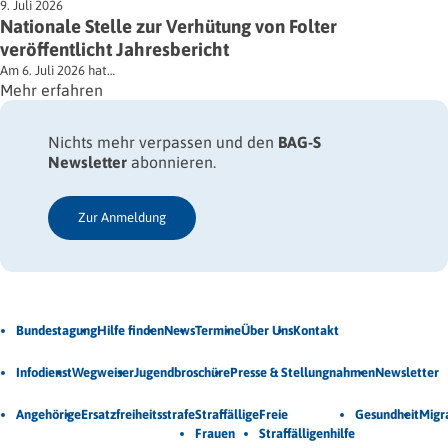
9. Juli 2026
Nationale Stelle zur Verhütung von Folter
veröffentlicht Jahresbericht
Am 6. Juli 2026 hat…
Mehr erfahren
Nichts mehr verpassen und den
BAG-S
Newsletter
abonnieren.
Zur Anmeldung
Jetzt Newsletter abonnieren
Bundestagung
Hilfe finden
News
Termine
Über Uns
Kontakt
Veröffentlichungen
Infodienst
Wegweiser
Jugendbroschüre
Presse & Stellungnahmen
Newsletter
Unsere Themen
Angehörige
Ersatzfreiheitsstrafe
Straffällige
Freie
Gesundheit
Migr
Frauen
Straffälligenhilfe