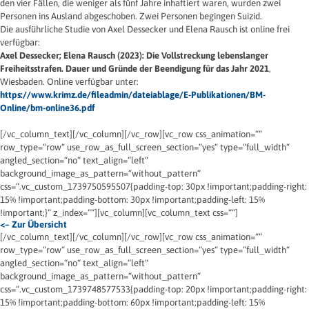
den vier Fällen, die weniger als fünf Jahre inhaftiert waren, wurden zwei
Personen ins Ausland abgeschoben. Zwei Personen begingen Suizid.
Die ausführliche Studie von Axel Dessecker und Elena Rausch ist online frei
verfügbar:
Axel Dessecker; Elena Rausch (2023): Die Vollstreckung lebenslanger
Freiheitsstrafen. Dauer und Gründe der Beendigung für das Jahr 2021
,
Wiesbaden. Online verfügbar unter:
https://www.krimz.de/fileadmin/dateiablage/E-Publikationen/BM-
Online/bm-online36.pdf
[/vc_column_text][/vc_column][/vc_row][vc_row css_animation=““
row_type=“row“ use_row_as_full_screen_section=“yes“ type=“full_width“
angled_section=“no“ text_align=“left“
background_image_as_pattern=“without_pattern“
css=“.vc_custom_1739750595507{padding-top: 30px !important;padding-right:
15% !important;padding-bottom: 30px !important;padding-left: 15%
!important;}“ z_index=““][vc_column][vc_column_text css=““]
<– Zur Übersicht
[/vc_column_text][/vc_column][/vc_row][vc_row css_animation=““
row_type=“row“ use_row_as_full_screen_section=“yes“ type=“full_width“
angled_section=“no“ text_align=“left“
background_image_as_pattern=“without_pattern“
css=“.vc_custom_1739748577533{padding-top: 20px !important;padding-right:
15% !important;padding-bottom: 60px !important;padding-left: 15%