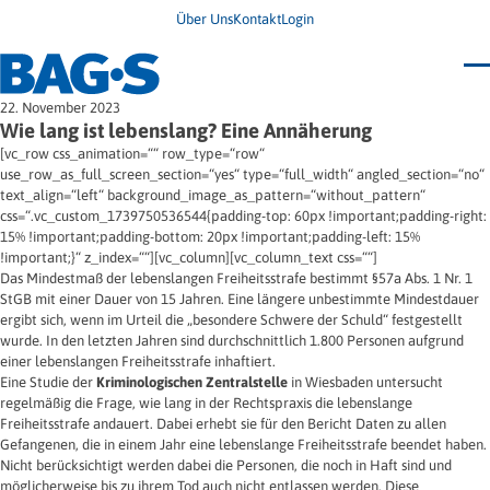
Über Uns
Kontakt
Login
Bundestagung 2026
22. November 2023
Wo finde ich Hilfe?
Wie lang ist lebenslang? Eine Annäherung
News
[vc_row css_animation=““ row_type=“row“
Termine
use_row_as_full_screen_section=“yes“ type=“full_width“ angled_section=“no“
Veröffentlichungen
text_align=“left“ background_image_as_pattern=“without_pattern“
Unsere Themen
Infodienst
css=“.vc_custom_1739750536544{padding-top: 60px !important;padding-right:
Wegweiser
Angehörige
15% !important;padding-bottom: 20px !important;padding-left: 15%
Jugendbroschüre
Ersatzfreiheitsstrafe
!important;}“ z_index=““][vc_column][vc_column_text css=““]
Impulse
Freie Straffälligenhilfe
Das Mindestmaß der lebenslangen Freiheitsstrafe bestimmt §57a Abs. 1 Nr. 1
Presse & Stellungnahmen
Gesundheit
StGB mit einer Dauer von 15 Jahren. Eine längere unbestimmte Mindestdauer
Newsletter
Migration
ergibt sich, wenn im Urteil die „besondere Schwere der Schuld“ festgestellt
Frauen
Wohnen
wurde. In den letzten Jahren sind durchschnittlich 1.800 Personen aufgrund
einer lebenslangen Freiheitsstrafe inhaftiert.
Eine Studie der
Kriminologischen Zentralstelle
in Wiesbaden untersucht
regelmäßig die Frage, wie lang in der Rechtspraxis die lebenslange
Freiheitsstrafe andauert. Dabei erhebt sie für den Bericht Daten zu allen
Gefangenen, die in einem Jahr eine lebenslange Freiheitsstrafe beendet haben.
Nicht berücksichtigt werden dabei die Personen, die noch in Haft sind und
möglicherweise bis zu ihrem Tod auch nicht entlassen werden. Diese