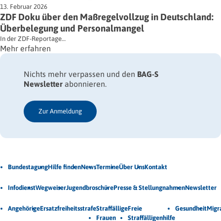
13. Februar 2026
ZDF Doku über den Maßregelvollzug in Deutschland:
Überbelegung und Personalmangel
In der ZDF-Reportage…
Mehr erfahren
Nichts mehr verpassen und den
BAG-S
Newsletter
abonnieren.
Zur Anmeldung
Jetzt Newsletter abonnieren
Bundestagung
Hilfe finden
News
Termine
Über Uns
Kontakt
Veröffentlichungen
Infodienst
Wegweiser
Jugendbroschüre
Presse & Stellungnahmen
Newsletter
Unsere Themen
Angehörige
Ersatzfreiheitsstrafe
Straffällige
Freie
Gesundheit
Migr
Frauen
Straffälligenhilfe