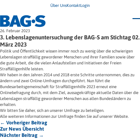
Über Uns
Kontakt
Login
Bundestagung 2026
26. Februar 2023
Wo finde ich Hilfe?
3. Lebenslagenuntersuchung der BAG-S am Stichtag 02.
News
März 2023
Termine
Politik und Öffentlichkeit wissen immer noch zu wenig über die schwierigen
Veröffentlichungen
Lebenslagen straffällig gewordener Menschen und ihrer Familien sowie über
Unsere Themen
Infodienst
die gute Arbeit, die die vielen Anlaufstellen und Initiativen der Freien
Wegweiser
Angehörige
Straffälligenhilfe leisten.
Jugendbroschüre
Ersatzfreiheitsstrafe
Impulse
Freie Straffälligenhilfe
Wir haben in den Jahren 2014 und 2018 erste Schritte unternommen, dies zu
Presse & Stellungnahmen
Gesundheit
ändern und zwei Online-Umfragen durchgeführt. Nun führt die
Newsletter
Migration
Bundesarbeitsgemeinschaft für Straffälligenhilfe 2023 erneut eine
Frauen
Onlinebefragung durch, mit dem Ziel, aussagekräftige aktuelle Daten über die
Wohnen
Lebenslagen straffällig gewordener Menschen aus allen Bundesländern zu
erhalten.
Wir bitten Sie daher, sich an unserer Umfrage zu beteiligen.
Alle weiteren Informationen zur Umfrage finden Sie auf unserer Website.
← Vorheriger Beitrag
Zur News Übersicht
Nächster Beitrag →