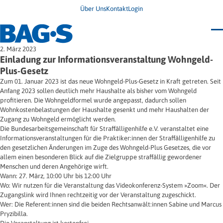
Über Uns
Kontakt
Login
Bundestagung 2026
2. März 2023
Wo finde ich Hilfe?
Einladung zur Informationsveranstaltung Wohngeld-
News
Plus-Gesetz
Termine
Zum 01. Januar 2023 ist das neue Wohngeld-Plus-Gesetz in Kraft getreten. Seit
Veröffentlichungen
Anfang 2023 sollen deutlich mehr Haushalte als bisher vom Wohngeld
Unsere Themen
Infodienst
profitieren. Die Wohngeldformel wurde angepasst, dadurch sollen
Wegweiser
Angehörige
Wohnkostenbelastungen der Haushalte gesenkt und mehr Haushalten der
Jugendbroschüre
Ersatzfreiheitsstrafe
Impulse
Freie Straffälligenhilfe
Zugang zu Wohngeld ermöglicht werden.
Presse & Stellungnahmen
Gesundheit
Die Bundesarbeitsgemeinschaft für Straffälligenhilfe e.V. veranstaltet eine
Newsletter
Migration
Informationsveranstaltungen für die Praktiker:innen der Straffälligenhilfe zu
Frauen
den gesetzlichen Änderungen im Zuge des Wohngeld-Plus Gesetzes, die vor
Wohnen
allem einen besonderen Blick auf die Zielgruppe straffällig gewordener
Menschen und deren Angehörige wirft.
Wann: 27. März, 10:00 Uhr bis 12:00 Uhr
Wo: Wir nutzen für die Veranstaltung das Videokonferenz-System »Zoom«. Der
Zugangslink wird Ihnen rechtzeitig vor der Veranstaltung zugeschickt.
Wer: Die Referent:innen sind die beiden Rechtsanwält:innen Sabine und Marcus
Pryzibilla.