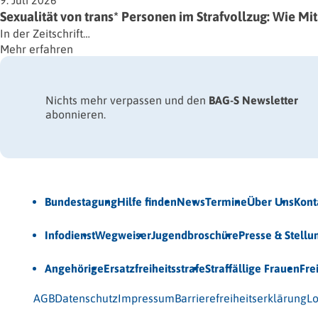
9. Juli 2026
Sexualität von trans* Personen im Strafvollzug: Wie M
In der Zeitschrift…
Mehr erfahren
Nichts mehr verpassen und den
BAG-S Newsletter
abonnieren.
Jetzt Newsletter abonnieren
Bundestagung
Hilfe finden
News
Termine
Über Uns
Kont
Veröffentlichungen
Infodienst
Wegweiser
Jugendbroschüre
Presse & Stell
Unsere Themen
Angehörige
Ersatzfreiheitsstrafe
Straffällige Frauen
Fre
© 2026 Bundesarbeitsgemeinschaft für Straffälligenhilfe
AGB
Datenschutz
Impressum
Barrierefreiheitserklärung
Lo
Gefördert vom