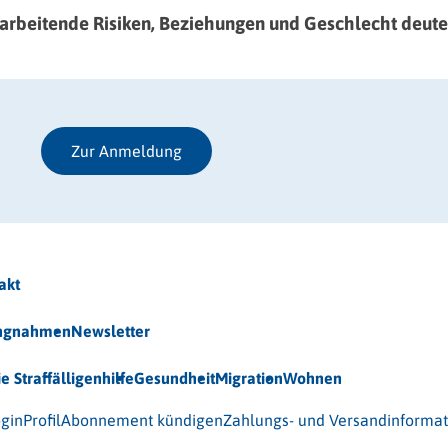
itarbeitende Risiken, Beziehungen und Geschlecht deut
Zur Anmeldung
akt
ungnahmen
Newsletter
ie Straffälligenhilfe
Gesundheit
Migration
Wohnen
 (BAG-S) e.V.
gin
Profil
Abonnement kündigen
Zahlungs- und Versandinforma