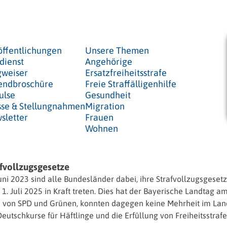
öffentlichungen
Unsere Themen
dienst
Angehörige
weiser
Ersatzfreiheitsstrafe
endbroschüre
Freie Straffälligenhilfe
ulse
Gesundheit
sse & Stellungnahmen
Migration
sletter
Frauen
Wohnen
afvollzugsgesetze
uni 2023 sind alle Bundesländer dabei, ihre Strafvollzugsges
Juli 2025 in Kraft treten. Dies hat der Bayerische Landtag am
 von SPD und Grünen, konnten dagegen keine Mehrheit im Landt
schkurse für Häftlinge und die Erfüllung von Freiheitsstrafe