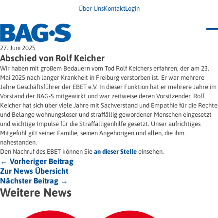
Über Uns
Kontakt
Login
Bundestagung 2026
27. Juni 2025
Wo finde ich Hilfe?
Abschied von Rolf Keicher
News
Wir haben mit großem Bedauern vom Tod Rolf Keichers erfahren, der am 23.
Termine
Mai 2025 nach langer Krankheit in Freiburg verstorben ist. Er war mehrere
Veröffentlichungen
Jahre Geschäftsführer der EBET e.V. In dieser Funktion hat er mehrere Jahre im
Unsere Themen
Infodienst
Vorstand der BAG-S mitgewirkt und war zeitweise deren Vorsitzender. Rolf
Wegweiser
Angehörige
Keicher hat sich über viele Jahre mit Sachverstand und Empathie für die Rechte
Jugendbroschüre
Ersatzfreiheitsstrafe
und Belange wohnungsloser und straffällig gewordener Menschen eingesetzt
Impulse
Freie Straffälligenhilfe
und wichtige Impulse für die Straffälligenhilfe gesetzt. Unser aufrichtiges
Presse & Stellungnahmen
Gesundheit
Mitgefühl gilt seiner Familie, seinen Angehörigen und allen, die ihm
Newsletter
Migration
nahestanden.
Frauen
Wohnen
Den Nachruf des EBET können Sie
an dieser Stelle
einsehen.
← Vorheriger Beitrag
Zur News Übersicht
Nächster Beitrag →
Weitere News