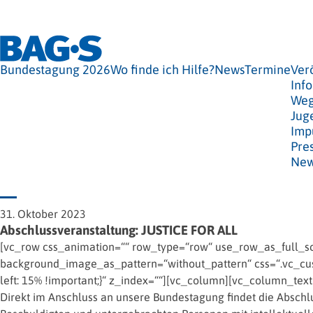
Bundestagung 2026
Wo finde ich Hilfe?
News
Termine
Ver
Info
Weg
Jug
Imp
Pre
New
31. Oktober 2023
Abschlussveranstaltung: JUSTICE FOR ALL
[vc_row css_animation=““ row_type=“row“ use_row_as_full_scr
background_image_as_pattern=“without_pattern“ css=“.vc_cus
left: 15% !important;}“ z_index=““][vc_column][vc_column_text
Direkt im Anschluss an unsere Bundestagung findet die Abschl