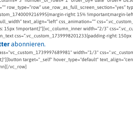
colums=“3″ number_of_rows=“1″ order_by=“date“ order=“DESC“
““ row_type=“row“ use_row_as_full_screen_section=“yes“ type
om_1740009216995{margin-right: 15% !important;margin-left: 
ll_width“ text_align=“left“ css_animation=““ css=“.vc_custom
us: 15px !important;}“][vc_column_inner width=“2/3″ css=“.v
mn_text css=“.vc_custom_1739998201233{padding-right: 150px !
ter
abonnieren.
ass="vc_custom_1739997689981" width="1/3" css=".vc_custom
}"][button target="_self" hover_type="default" text_align="cen
mn][/vc_row]