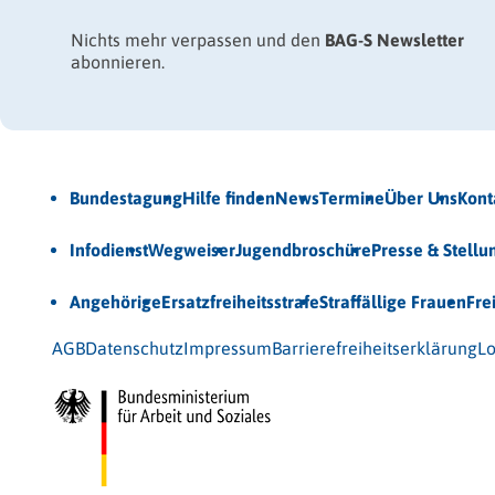
Nichts mehr verpassen und den
BAG-S Newsletter
abonnieren.
Jetzt Newsletter abonnieren
Bundestagung
Hilfe finden
News
Termine
Über Uns
Kont
Veröffentlichungen
Infodienst
Wegweiser
Jugendbroschüre
Presse & Stell
Unsere Themen
Angehörige
Ersatzfreiheitsstrafe
Straffällige Frauen
Fre
© 2026 Bundesarbeitsgemeinschaft für Straffälligenhilfe
AGB
Datenschutz
Impressum
Barrierefreiheitserklärung
Lo
Gefördert vom