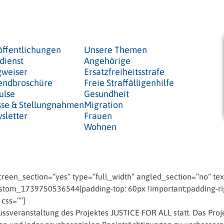
öffentlichungen
Unsere Themen
dienst
Angehörige
weiser
Ersatzfreiheitsstrafe
endbroschüre
Freie Straffälligenhilfe
ulse
Gesundheit
sse & Stellungnahmen
Migration
sletter
Frauen
Wohnen
een_section=“yes“ type=“full_width“ angled_section=“no“ text
tom_1739750536544{padding-top: 60px !important;padding-righ
 css=““]
ussveranstaltung des Projektes JUSTICE FOR ALL statt. Das Pro