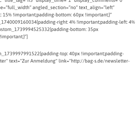
 title_tag=“h5″ display_time=“1″ display_comments=“0″
=“full_width“ angled_section=“no“ text_align=“left“
15% !important;padding-bottom: 60px !important;}“
_1740009160034{padding-right: 4% !important;padding-left: 4%
c_custom_1739994525332{padding-bottom: 35px
important;}“]
_1739997991522{padding-top: 40px !important;padding-
ter" text="Zur Anmeldung" link="http://bag-s.de/newsletter-