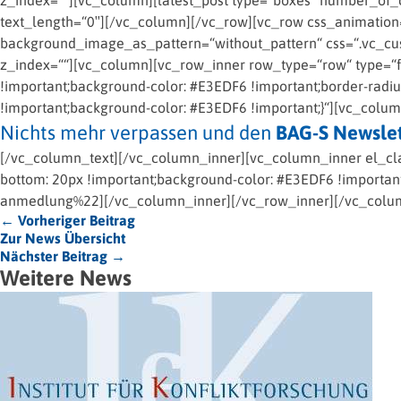
z_index=““][vc_column][latest_post type=“boxes“ number_of_
text_length=“0″][/vc_column][/vc_row][vc_row css_animation=
background_image_as_pattern=“without_pattern“ css=“.vc_cust
z_index=““][vc_column][vc_row_inner row_type=“row“ type=“fu
!important;background-color: #E3EDF6 !important;border-radi
!important;background-color: #E3EDF6 !important;}“][vc_colu
Nichts mehr verpassen und den
BAG-S Newslet
[/vc_column_text][/vc_column_inner][vc_column_inner el_cl
bottom: 20px !important;background-color: #E3EDF6 !important;
anmedlung%22][/vc_column_inner][/vc_row_inner][/vc_colu
← Vorheriger Beitrag
Zur News Übersicht
Nächster Beitrag →
Weitere News