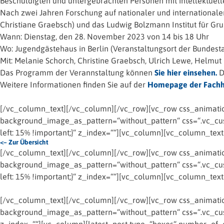
Beschuldigten und untergebrachten Personen mit intellektuel
Nach zwei Jahren Forschung auf nationaler und internationaler
Christiane Graebsch) und das Ludwig Bolzmann Institut für Gr
Wann: Dienstag, den 28. November 2023 von 14 bis 18 Uhr
Wo: Jugendgästehaus in Berlin (Veranstaltungsort der Bundest
Mit: Melanie Schorch, Christine Graebsch, Ulrich Lewe, Helmut
Das Programm der Verannstaltung können
Sie hier einsehen.
D
Weitere Informationen finden Sie auf der
Homepage der Fachh
[/vc_column_text][/vc_column][/vc_row][vc_row css_animation
background_image_as_pattern=“without_pattern“ css=“.vc_cus
left: 15% !important;}“ z_index=““][vc_column][vc_column_text
<– Zur Übersicht
[/vc_column_text][/vc_column][/vc_row][vc_row css_animation
background_image_as_pattern=“without_pattern“ css=“.vc_cus
left: 15% !important;}“ z_index=““][vc_column][vc_column_text
[/vc_column_text][/vc_column][/vc_row][vc_row css_animation
background_image_as_pattern=“without_pattern“ css=“.vc_cust