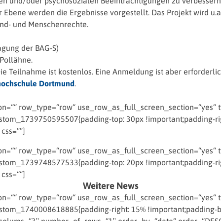
len und/oder psychosozialen Beeinträchtigungen zu verbessern
 Ebene werden die Ergebnisse vorgestellt. Das Projekt wird u.
und- und Menschenrechte.
agung der BAG-S)
 Pollähne.
ie Teilnahme ist kostenlos. Eine Anmeldung ist aber erforderlic
ochschule Dortmund
.
=““ row_type=“row“ use_row_as_full_screen_section=“yes“ typ
tom_1739750595507{padding-top: 30px !important;padding-righ
 css=““]
=““ row_type=“row“ use_row_as_full_screen_section=“yes“ typ
tom_1739748577533{padding-top: 20px !important;padding-righ
 css=““]
Weitere News
=““ row_type=“row“ use_row_as_full_screen_section=“yes“ typ
om_1740008618885{padding-right: 15% !important;padding-bott