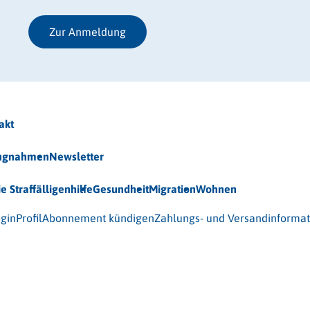
Zur Anmeldung
akt
ungnahmen
Newsletter
ie Straffälligenhilfe
Gesundheit
Migration
Wohnen
 (BAG-S) e.V.
gin
Profil
Abonnement kündigen
Zahlungs- und Versandinforma