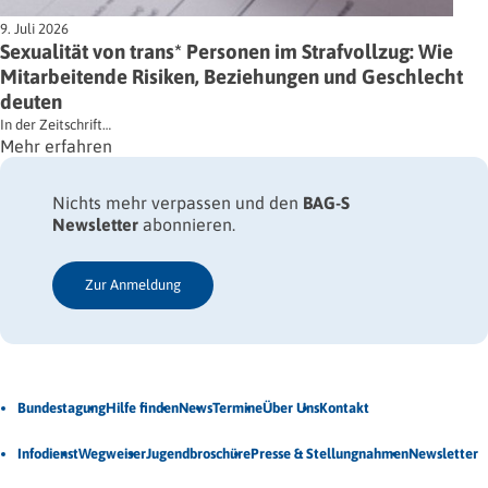
9. Juli 2026
Sexualität von trans* Personen im Strafvollzug: Wie
Mitarbeitende Risiken, Beziehungen und Geschlecht
deuten
In der Zeitschrift…
Mehr erfahren
Nichts mehr verpassen und den
BAG-S
Newsletter
abonnieren.
Zur Anmeldung
Jetzt Newsletter abonnieren
Bundestagung
Hilfe finden
News
Termine
Über Uns
Kontakt
Veröffentlichungen
Infodienst
Wegweiser
Jugendbroschüre
Presse & Stellungnahmen
Newsletter
Unsere Themen