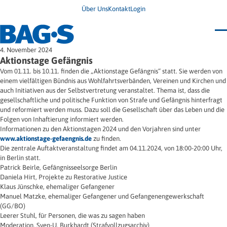
Über Uns
Kontakt
Login
Bundestagung 2026
4. November 2024
Wo finde ich Hilfe?
Aktionstage Gefängnis
News
Vom 01.11. bis 10.11. finden die „Aktionstage Gefängnis“ statt. Sie werden von
Termine
einem vielfältigen Bündnis aus Wohlfahrtsverbänden, Vereinen und Kirchen und
Veröffentlichungen
auch Initiativen aus der Selbstvertretung veranstaltet. Thema ist, dass die
Unsere Themen
Infodienst
gesellschaftliche und politische Funktion von Strafe und Gefängnis hinterfragt
Wegweiser
Angehörige
und reformiert werden muss. Dazu soll die Gesellschaft über das Leben und die
Jugendbroschüre
Ersatzfreiheitsstrafe
Folgen von Inhaftierung informiert werden.
Impulse
Freie Straffälligenhilfe
Informationen zu den Aktionstagen 2024 und den Vorjahren sind unter
Presse & Stellungnahmen
Gesundheit
www.aktionstage-gefaengnis.de
zu finden.
Newsletter
Migration
Die zentrale Auftaktveranstaltung findet am 04.11.2024, von 18:00-20:00 Uhr,
Frauen
Wohnen
in Berlin statt.
Patrick Beirle, Gefängnisseelsorge Berlin
Daniela Hirt, Projekte zu Restorative Justice
Klaus Jünschke, ehemaliger Gefangener
Manuel Matzke, ehemaliger Gefangener und Gefangenengewerkschaft
(GG/BO)
Leerer Stuhl, für Personen, die was zu sagen haben
Moderation, Sven-U. Burkhardt (Strafvollzugsarchiv)