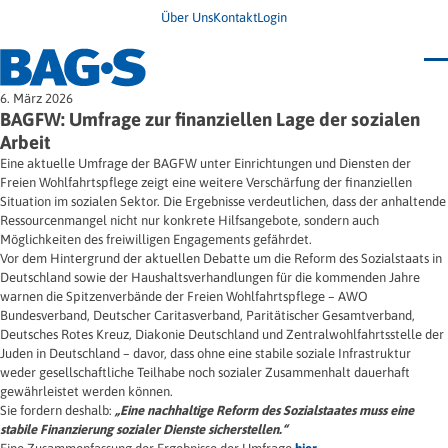
Über Uns
Kontakt
Login
Bundestagung 2026
6. März 2026
Wo finde ich Hilfe?
BAGFW: Umfrage zur finanziellen Lage der sozialen
News
Arbeit
Termine
Eine aktuelle Umfrage der BAGFW unter Einrichtungen und Diensten der
Veröffentlichungen
Freien Wohlfahrtspflege zeigt eine weitere Verschärfung der finanziellen
Unsere Themen
Infodienst
Situation im sozialen Sektor. Die Ergebnisse verdeutlichen, dass der anhaltende
Wegweiser
Angehörige
Ressourcenmangel nicht nur konkrete Hilfsangebote, sondern auch
Jugendbroschüre
Ersatzfreiheitsstrafe
Impulse
Freie Straffälligenhilfe
Möglichkeiten des freiwilligen Engagements gefährdet.
Presse & Stellungnahmen
Gesundheit
Vor dem Hintergrund der aktuellen Debatte um die Reform des Sozialstaats in
Newsletter
Migration
Deutschland sowie der Haushaltsverhandlungen für die kommenden Jahre
Frauen
warnen die Spitzenverbände der Freien Wohlfahrtspflege – AWO
Wohnen
Bundesverband, Deutscher Caritasverband, Paritätischer Gesamtverband,
Deutsches Rotes Kreuz, Diakonie Deutschland und Zentralwohlfahrtsstelle der
Juden in Deutschland – davor, dass ohne eine stabile soziale Infrastruktur
weder gesellschaftliche Teilhabe noch sozialer Zusammenhalt dauerhaft
gewährleistet werden können.
Sie fordern deshalb:
„Eine nachhaltige Reform des Sozialstaates muss eine
stabile Finanzierung sozialer Dienste sicherstellen.“