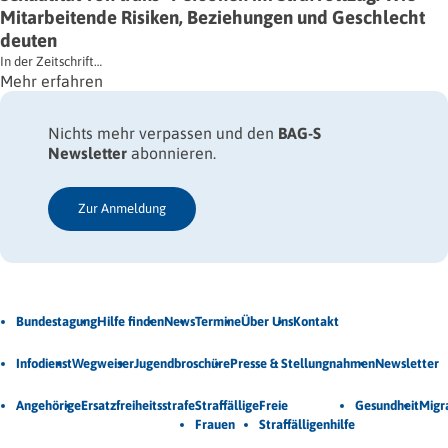
Mitarbeitende Risiken, Beziehungen und Geschlecht
deuten
In der Zeitschrift…
Mehr erfahren
Nichts mehr verpassen und den
BAG-S
Newsletter
abonnieren.
Zur Anmeldung
Jetzt Newsletter abonnieren
Bundestagung
Hilfe finden
News
Termine
Über Uns
Kontakt
Veröffentlichungen
Infodienst
Wegweiser
Jugendbroschüre
Presse & Stellungnahmen
Newsletter
Unsere Themen
Angehörige
Ersatzfreiheitsstrafe
Straffällige
Freie
Gesundheit
Migr
Frauen
Straffälligenhilfe
© 2026 Bundesarbeitsgemeinschaft für Straffälligenhilfe (BAG-