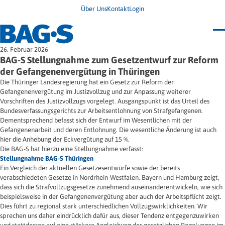
Über Uns
Kontakt
Login
Bundestagung 2026
26. Februar 2026
Wo finde ich Hilfe?
BAG-S Stellungnahme zum Gesetzentwurf zur Reform
News
der Gefangenenvergütung in Thüringen
Termine
Die Thüringer Landesregierung hat ein Gesetz zur Reform der
Veröffentlichungen
Gefangenenvergütung im Justizvollzug und zur Anpassung weiterer
Unsere Themen
Infodienst
Vorschriften des Justizvollzugs vorgelegt. Ausgangspunkt ist das Urteil des
Wegweiser
Angehörige
Bundesverfassungsgerichts zur Arbeitsentlohnung von Strafgefangenen.
Jugendbroschüre
Ersatzfreiheitsstrafe
Impulse
Freie Straffälligenhilfe
Dementsprechend befasst sich der Entwurf im Wesentlichen mit der
Presse & Stellungnahmen
Gesundheit
Gefangenenarbeit und deren Entlohnung. Die wesentliche Änderung ist auch
Newsletter
Migration
hier die Anhebung der Eckvergütung auf 15 %.
Frauen
Die BAG-S hat hierzu eine Stellungnahme verfasst:
Wohnen
Stellungnahme BAG-S Thüringen
Ein Vergleich der aktuellen Gesetzesentwürfe sowie der bereits
verabschiedeten Gesetze in Nordrhein-Westfalen, Bayern und Hamburg zeigt,
dass sich die Strafvollzugsgesetze zunehmend auseinanderentwickeln, wie sich
beispielsweise in der Gefangenenvergütung aber auch der Arbeitspflicht zeigt.
Dies führt zu regional stark unterschiedlichen Vollzugswirklichkeiten. Wir
sprechen uns daher eindrücklich dafür aus, dieser Tendenz entgegenzuwirken