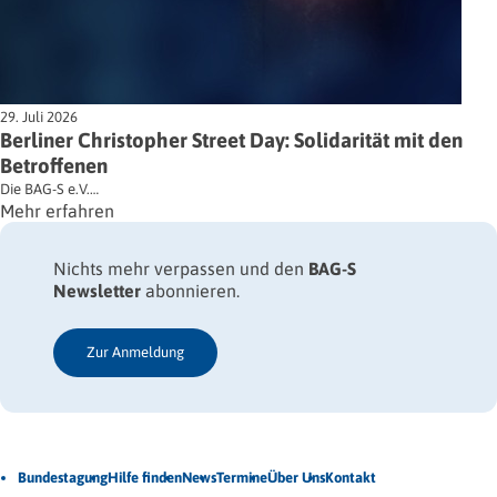
29. Juli 2026
Berliner Christopher Street Day: Solidarität mit den
Betroffenen
Die BAG-S e.V.…
Mehr erfahren
Nichts mehr verpassen und den
BAG-S
Newsletter
abonnieren.
Zur Anmeldung
Jetzt Newsletter abonnieren
Bundestagung
Hilfe finden
News
Termine
Über Uns
Kontakt