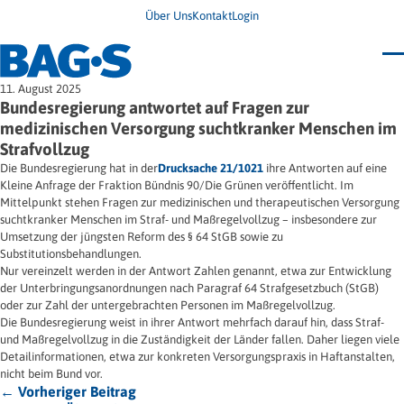
Über Uns
Kontakt
Login
Bundestagung 2026
11. August 2025
Wo finde ich Hilfe?
Bundesregierung antwortet auf Fragen zur
News
medizinischen Versorgung suchtkranker Menschen im
Termine
Strafvollzug
Veröffentlichungen
Unsere Themen
Infodienst
Die Bundesregierung hat in der
Drucksache 21/1021
ihre Antworten auf eine
Wegweiser
Angehörige
Kleine Anfrage der Fraktion Bündnis 90/Die Grünen veröffentlicht. Im
Jugendbroschüre
Ersatzfreiheitsstrafe
Mittelpunkt stehen Fragen zur medizinischen und therapeutischen Versorgung
Impulse
Freie Straffälligenhilfe
suchtkranker Menschen im Straf- und Maßregelvollzug – insbesondere zur
Presse & Stellungnahmen
Gesundheit
Umsetzung der jüngsten Reform des § 64 StGB sowie zu
Newsletter
Migration
Substitutionsbehandlungen.
Frauen
Nur vereinzelt werden in der Antwort Zahlen genannt, etwa zur Entwicklung
Wohnen
der Unterbringungsanordnungen nach Paragraf 64 Strafgesetzbuch (StGB)
oder zur Zahl der untergebrachten Personen im Maßregelvollzug.
Die Bundesregierung weist in ihrer Antwort mehrfach darauf hin, dass Straf-
und Maßregelvollzug in die Zuständigkeit der Länder fallen. Daher liegen viele
Detailinformationen, etwa zur konkreten Versorgungspraxis in Haftanstalten,
nicht beim Bund vor.
← Vorheriger Beitrag