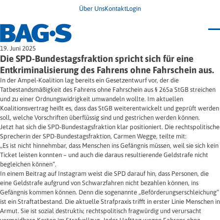
Über Uns
Kontakt
Login
Bundestagung 2026
19. Juni 2025
Wo finde ich Hilfe?
Die SPD-Bundestagsfraktion spricht sich für eine
News
Entkriminalisierung des Fahrens ohne Fahrschein aus.
Termine
In der Ampel-Koalition lag bereits ein Gesetzentwurf vor, der die
Veröffentlichungen
Tatbestandsmäßigkeit des Fahrens ohne Fahrschein aus § 265a StGB streichen
Unsere Themen
Infodienst
und zu einer Ordnungswidrigkeit umwandeln wollte. Im aktuellen
Wegweiser
Angehörige
Koalitionsvertrag heißt es, dass das StGB weiterentwickelt und geprüft werden
Jugendbroschüre
Ersatzfreiheitsstrafe
Impulse
Freie Straffälligenhilfe
soll, welche Vorschriften überflüssig sind und gestrichen werden können.
Presse & Stellungnahmen
Gesundheit
Jetzt hat sich die SPD-Bundestagsfraktion klar positioniert. Die rechtspolitische
Newsletter
Migration
Sprecherin der SPD-Bundestagsfraktion, Carmen Wegge, teilte mit:
Frauen
„Es ist nicht hinnehmbar, dass Menschen ins Gefängnis müssen, weil sie sich kein
Wohnen
Ticket leisten konnten – und auch die daraus resultierende Geldstrafe nicht
begleichen können“.
In einem Beitrag auf Instagram weist die SPD darauf hin, dass Personen, die
eine Geldstrafe aufgrund von Schwarzfahren nicht bezahlen können, ins
Gefängnis kommen können. Denn die sogenannte „Beförderungserschleichung“
ist ein Straftatbestand. Die aktuelle Strafpraxis trifft in erster Linie Menschen in
Armut. Sie ist sozial destruktiv, rechtspolitisch fragwürdig und verursacht