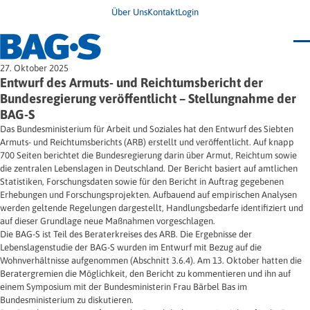
Über Uns
Kontakt
Login
Bundestagung 2026
27. Oktober 2025
Wo finde ich Hilfe?
Entwurf des Armuts- und Reichtumsbericht der
News
Bundesregierung veröffentlicht – Stellungnahme der
Termine
BAG-S
Veröffentlichungen
Unsere Themen
Infodienst
Das Bundesministerium für Arbeit und Soziales hat den Entwurf des Siebten
Wegweiser
Angehörige
Armuts- und Reichtumsberichts (ARB) erstellt und veröffentlicht. Auf knapp
Jugendbroschüre
Ersatzfreiheitsstrafe
700 Seiten berichtet die Bundesregierung darin über Armut, Reichtum sowie
Impulse
Freie Straffälligenhilfe
die zentralen Lebenslagen in Deutschland. Der Bericht basiert auf amtlichen
Presse & Stellungnahmen
Gesundheit
Statistiken, Forschungsdaten sowie für den Bericht in Auftrag gegebenen
Newsletter
Migration
Erhebungen und Forschungsprojekten. Aufbauend auf empirischen Analysen
Frauen
werden geltende Regelungen dargestellt, Handlungsbedarfe identifiziert und
Wohnen
auf dieser Grundlage neue Maßnahmen vorgeschlagen.
Die BAG-S ist Teil des Beraterkreises des ARB. Die Ergebnisse der
Lebenslagenstudie der BAG-S wurden im Entwurf mit Bezug auf die
Wohnverhältnisse aufgenommen (Abschnitt 3.6.4). Am 13. Oktober hatten die
Beratergremien die Möglichkeit, den Bericht zu kommentieren und ihn auf
einem Symposium mit der Bundesministerin Frau Bärbel Bas im
Bundesministerium zu diskutieren.