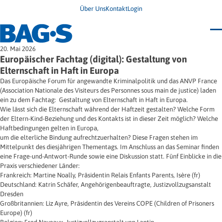
Über Uns
Kontakt
Login
Bundestagung 2026
20. Mai 2026
Wo finde ich Hilfe?
Europäischer Fachtag (digital): Gestaltung von
News
Elternschaft in Haft in Europa
Termine
Das Europäische Forum für angewandte Kriminalpolitik und das ANVP France
Veröffentlichungen
(Association Nationale des Visiteurs des Personnes sous main de justice) laden
Unsere Themen
Infodienst
ein zu dem Fachtag: Gestaltung von Elternschaft in Haft in Europa.
Wegweiser
Angehörige
Wie lässt sich die Elternschaft während der Haftzeit gestalten? Welche Form
Jugendbroschüre
Ersatzfreiheitsstrafe
Impulse
Freie Straffälligenhilfe
der Eltern-Kind-Beziehung und des Kontakts ist in dieser Zeit möglich? Welche
Presse & Stellungnahmen
Gesundheit
Haftbedingungen gelten in Europa,
Newsletter
Migration
um die elterliche Bindung aufrechtzuerhalten? Diese Fragen stehen im
Frauen
Mittelpunkt des diesjährigen Thementags. Im Anschluss an das Seminar finden
Wohnen
eine Frage-und-Antwort-Runde sowie eine Diskussion statt. Fünf Einblicke in die
Praxis verschiedener Länder:
Frankreich: Martine Noally, Präsidentin Relais Enfants Parents, Isère (fr)
Deutschland: Katrin Schäfer, Angehörigenbeauftragte, Justizvollzugsanstalt
Dresden
Großbritannien: Liz Ayre, Präsidentin des Vereins COPE (Children of Prisoners
Europe) (fr)