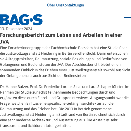
Über Uns
Kontakt
Login
Bundestagung 2026
13. Dezember 2024
Wo finde ich Hilfe?
Forschungsbericht zum Leben und Arbeiten in einer
News
JVA
Termine
Eine Forscherinnengruppe der Fachhochschule Potsdam hat eine Studie über
Veröffentlichungen
die Justizvollzugsanstalt Heidering in Berlin veröffentlicht. Darin untersuchen
Unsere Themen
Infodienst
sie Alltagspraktiken, Raumnutzung, soziale Beziehungen und Bedürfnisse von
Wegweiser
Angehörige
Gefangenen und Bediensteten der JVA. Der Abschlussbericht bietet einen
Jugendbroschüre
Ersatzfreiheitsstrafe
Impulse
Freie Straffälligenhilfe
spannenden Einblick in das Erleben einer Justizvollzugsanstalt sowohl aus Sicht
Presse & Stellungnahmen
Gesundheit
der Gefangenen als auch aus Sicht der Bediensteten.
Newsletter
Migration
Frauen
Dr. Hanne Balzer, Prof. Dr. Frederike Lorenz-Sinai und Lara Schaper führten im
Wohnen
Rahmen der Studie zunächst teilnehmende Beobachtungen durch und
ergänzten diese durch Einzel- und Gruppeninterviews. Ausgangspunkt war die
Frage, welchen Einfluss eine spezifische Gefängnisarchitektur auf die
Raumnutzung und das Erleben hat. Die 2013 in Betrieb genommene
Justizvollzugsanstalt Heidering am Stadtrand von Berlin zeichnet sich durch
eine sehr moderne Architektur und Ausstattung aus. Die Anstalt ist sehr
transparent und lichtdurchflutet gestaltet.