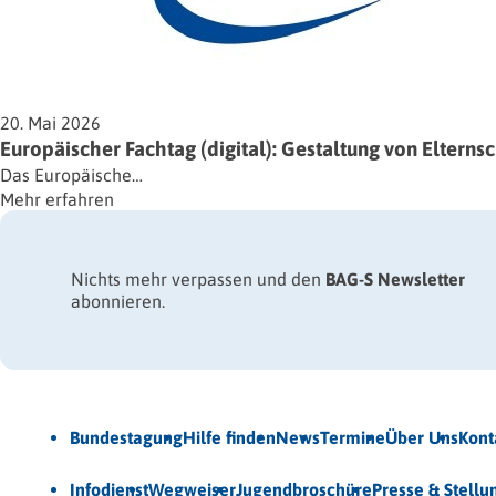
20. Mai 2026
Europäischer Fachtag (digital): Gestaltung von Elternsc
Das Europäische…
Mehr erfahren
Nichts mehr verpassen und den
BAG-S Newsletter
abonnieren.
Jetzt Newsletter abonnieren
Bundestagung
Hilfe finden
News
Termine
Über Uns
Kont
Veröffentlichungen
Infodienst
Wegweiser
Jugendbroschüre
Presse & Stell