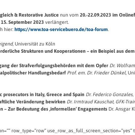
gleich & Restorative Justice
nun vom
20.-22.09.2023 im Online
 15. September 2023
verlängert.
h hier:
https://www.toa-servicebuero.de/toa-forum
.
eigend
, Universität zu Köln
Förderliche Strukturen und Kooperationen – ein Beispiel aus d
mgang der Strafverfolgungsbehörden mit dem Opfer
Dr. Wolfram
nalpolitischer Handlungsbedarf
Prof. em. Dr. Frieder Dünkel
, Un
c prosecutors in Italy, Greece and Spain
Dr. Federico Gonzales
,
aftliche Veränderung bewirken
Dr. Irmtraud Kauschat, GFK-Trai
n – Zur Bedeutung des ‚informellen‘ Engagements
Dr. Ansgar 
=““ row_type=“row“ use_row_as_full_screen_section=“yes“ typ