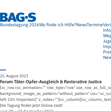
Bundestagung 2026
Wo finde ich Hilfe?
News
Termine
Ver
Info
Weg
Jug
Imp
Pre
New
25. August 2023
Forum Täter-Opfer-Ausgleich & Restorative Justice
[vc_row css_animation=““ row_type=“row“ use_row_as_full_scr
background_image_as_pattern=“without_pattern“ css=“.vc_cus
left: 15% !important;}“ z_index=““][vc_column][vc_column_text
Die Tagung findet jetzt Online statt!