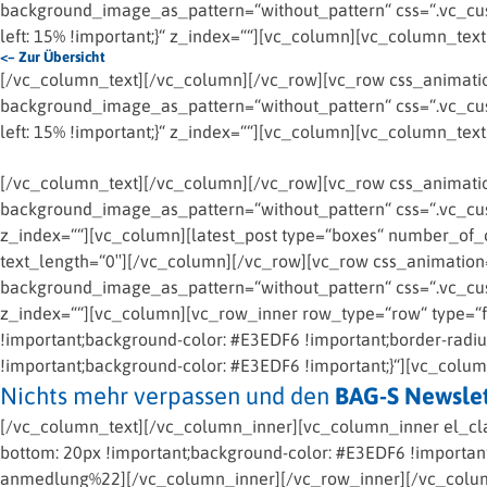
background_image_as_pattern=“without_pattern“ css=“.vc_cus
left: 15% !important;}“ z_index=““][vc_column][vc_column_text
<– Zur Übersicht
[/vc_column_text][/vc_column][/vc_row][vc_row css_animation
background_image_as_pattern=“without_pattern“ css=“.vc_cus
left: 15% !important;}“ z_index=““][vc_column][vc_column_text
[/vc_column_text][/vc_column][/vc_row][vc_row css_animation
background_image_as_pattern=“without_pattern“ css=“.vc_cust
z_index=““][vc_column][latest_post type=“boxes“ number_of_
text_length=“0″][/vc_column][/vc_row][vc_row css_animation=
background_image_as_pattern=“without_pattern“ css=“.vc_cust
z_index=““][vc_column][vc_row_inner row_type=“row“ type=“fu
!important;background-color: #E3EDF6 !important;border-radi
!important;background-color: #E3EDF6 !important;}“][vc_colu
Nichts mehr verpassen und den
BAG-S Newslet
[/vc_column_text][/vc_column_inner][vc_column_inner el_cl
bottom: 20px !important;background-color: #E3EDF6 !important;
anmedlung%22][/vc_column_inner][/vc_row_inner][/vc_colu