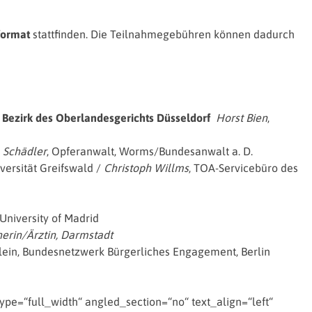
format
stattfinden. Die Teilnahmegebühren können dadurch
em Bezirk des Oberlandesgerichts Düsseldorf
Horst Bien
,
 Schädler
, Opferanwalt, Worms/Bundesanwalt a. D.
iversität Greifswald /
Christoph Willms
, TOA-Servicebüro des
 University of Madrid
nerin/Ärztin, Darmstadt
Klein, Bundesnetzwerk Bürgerliches Engagement, Berlin
e=“full_width“ angled_section=“no“ text_align=“left“