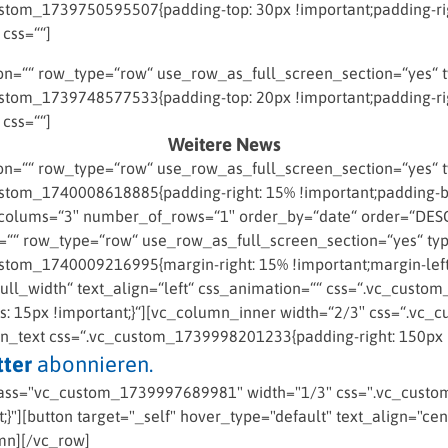
tom_1739750595507{padding-top: 30px !important;padding-righ
 css=““]
=““ row_type=“row“ use_row_as_full_screen_section=“yes“ typ
tom_1739748577533{padding-top: 20px !important;padding-righ
 css=““]
Weitere News
=““ row_type=“row“ use_row_as_full_screen_section=“yes“ typ
om_1740008618885{padding-right: 15% !important;padding-bott
colums=“3″ number_of_rows=“1″ order_by=“date“ order=“DESC“
““ row_type=“row“ use_row_as_full_screen_section=“yes“ type
om_1740009216995{margin-right: 15% !important;margin-left: 
ll_width“ text_align=“left“ css_animation=““ css=“.vc_custom
us: 15px !important;}“][vc_column_inner width=“2/3″ css=“.v
mn_text css=“.vc_custom_1739998201233{padding-right: 150px !
ter
abonnieren.
ass="vc_custom_1739997689981" width="1/3" css=".vc_custom
}"][button target="_self" hover_type="default" text_align="cen
mn][/vc_row]