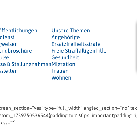
öffentlichungen
Unsere Themen
dienst
Angehörige
weiser
Ersatzfreiheitsstrafe
endbroschüre
Freie Straffälligenhilfe
ulse
Gesundheit
sse & Stellungnahmen
Migration
sletter
Frauen
Wohnen
een_section=“yes“ type=“full_width“ angled_section=“no“ text
tom_1739750536544{padding-top: 60px !important;padding-righ
 css=““]