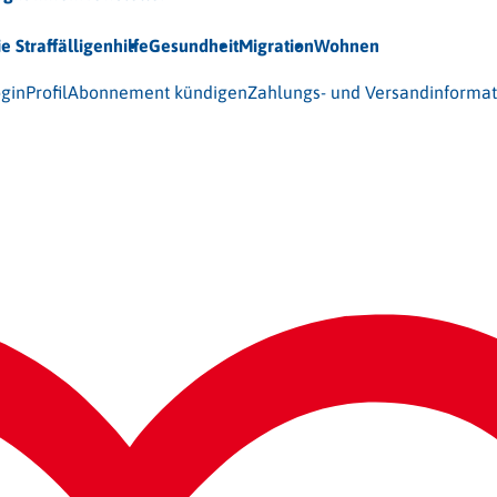
ie Straffälligenhilfe
Gesundheit
Migration
Wohnen
 (BAG-S) e.V.
gin
Profil
Abonnement kündigen
Zahlungs- und Versandinforma