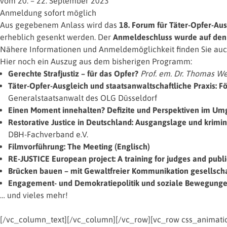
vom 20. – 22. September 2023
Anmeldung sofort möglich
Aus gegebenem Anlass wird das
18. Forum für Täter-Opfer-Aus
erheblich gesenkt werden. Der
Anmeldeschluss wurde auf den
Nähere Informationen und Anmeldemöglichkeit finden Sie auc
Hier noch ein Auszug aus dem bisherigen Programm:
Gerechte Strafjustiz – für das Opfer?
Prof. em. Dr. Thomas W
Täter-Opfer-Ausgleich und staatsanwaltschaftliche Praxis: 
Generalstaatsanwalt des OLG Düsseldorf
Einen Moment innehalten? Defizite und Perspektiven im U
Restorative Justice in Deutschland: Ausgangslage und krimi
DBH-Fachverband e.V.
Filmvorführung: The Meeting (Englisch)
RE-JUSTICE European project: A training for judges and publi
Brücken bauen – mit Gewaltfreier Kommunikation gesellsch
Engagement- und Demokratiepolitik und soziale Bewegunge
… und vieles mehr!
[/vc_column_text][/vc_column][/vc_row][vc_row css_animation