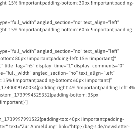
t: 15% !important;padding-bottom: 30px !important;padding-
e=“full_width“ angled_section=“no“ text_align=“left“
t: 15% !important;padding-bottom: 60px !important;padding-
e=“full_width“ angled_section=“no“ text_align=“left“
om: 80px !important;padding-left: 15% !important;}“
 title_tag=“h5″ display_time=“1″ display_comments=“0″
=“full_width“ angled_section=“no“ text_align=“left“
15% !important;padding-bottom: 60px !important;}“
_1740009160034{padding-right: 4% !important;padding-left: 4%
c_custom_1739994525332{padding-bottom: 35px
important;}“]
_1739997991522{padding-top: 40px !important;padding-
ter" text="Zur Anmeldung" link="http://bag-s.de/newsletter-