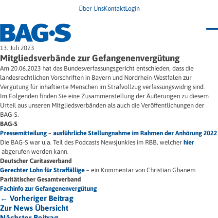
Über Uns
Kontakt
Login
Bundestagung 2026
13. Juli 2023
Wo finde ich Hilfe?
Mitgliedsverbände zur Gefangenenvergütung
News
Am 20.06.2023 hat das Bundesverfassungsgericht entschieden, dass die
Termine
landesrechtlichen Vorschriften in Bayern und Nordrhein-Westfalen zur
Veröffentlichungen
Vergütung für inhaftierte Menschen im Strafvollzug verfassungswidrig sind.
Unsere Themen
Infodienst
Im Folgenden finden Sie eine Zusammenstellung der Äußerungen zu diesem
Wegweiser
Angehörige
Urteil aus unseren Mitgliedsverbänden als auch die Veröffentlichungen der
Jugendbroschüre
Ersatzfreiheitsstrafe
BAG-S.
Impulse
Freie Straffälligenhilfe
BAG-S
Presse & Stellungnahmen
Gesundheit
Pressemitteilung
–
ausführliche Stellungnahme im Rahmen der Anhörung 2022
Newsletter
Migration
Die BAG-S war u.a. Teil des Podcasts Newsjunkies im RBB, welcher
Frauen
hier
Wohnen
abgerufen werden kann.
Deutscher Caritasverband
Gerechter Lohn für Straffällige
– ein Kommentar von Christian Ghanem
Paritätischer Gesamtverband
Fachinfo zur Gefangenenvergütung
← Vorheriger Beitrag
Zur News Übersicht
Nächster Beitrag →