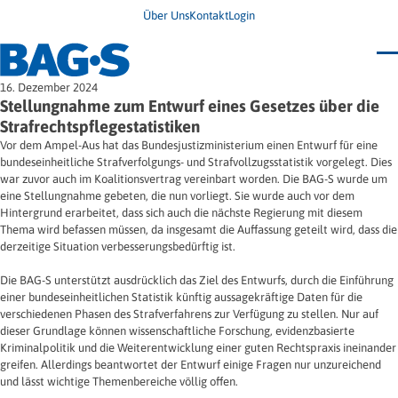
Über Uns
Kontakt
Login
Bundestagung 2026
16. Dezember 2024
Wo finde ich Hilfe?
Stellungnahme zum Entwurf eines Gesetzes über die
News
Strafrechtspflegestatistiken
Termine
Vor dem Ampel-Aus hat das Bundesjustizministerium einen Entwurf für eine
Veröffentlichungen
bundeseinheitliche Strafverfolgungs- und Strafvollzugsstatistik vorgelegt. Dies
Unsere Themen
Infodienst
war zuvor auch im Koalitionsvertrag vereinbart worden. Die BAG-S wurde um
Wegweiser
Angehörige
eine Stellungnahme gebeten, die nun vorliegt. Sie wurde auch vor dem
Jugendbroschüre
Ersatzfreiheitsstrafe
Impulse
Freie Straffälligenhilfe
Hintergrund erarbeitet, dass sich auch die nächste Regierung mit diesem
Presse & Stellungnahmen
Gesundheit
Thema wird befassen müssen, da insgesamt die Auffassung geteilt wird, dass die
Newsletter
Migration
derzeitige Situation verbesserungsbedürftig ist.
Frauen
Wohnen
Die BAG-S unterstützt ausdrücklich das Ziel des Entwurfs, durch die Einführung
einer bundeseinheitlichen Statistik künftig aussagekräftige Daten für die
verschiedenen Phasen des Strafverfahrens zur Verfügung zu stellen. Nur auf
dieser Grundlage können wissenschaftliche Forschung, evidenzbasierte
Kriminalpolitik und die Weiterentwicklung einer guten Rechtspraxis ineinander
greifen. Allerdings beantwortet der Entwurf einige Fragen nur unzureichend
und lässt wichtige Themenbereiche völlig offen.