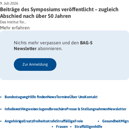
9. Juli 2026
Beiträge des Symposiums veröffentlicht – zugleich
Abschied nach über 50 Jahren
Das Institut für…
Mehr erfahren
Nichts mehr verpassen und den
BAG-S
Newsletter
abonnieren.
Zur Anmeldung
Jetzt Newsletter abonnieren
Bundestagung
Hilfe finden
News
Termine
Über Uns
Kontakt
Veröffentlichungen
Infodienst
Wegweiser
Jugendbroschüre
Presse & Stellungnahmen
Newsletter
Unsere Themen
Angehörige
Ersatzfreiheitsstrafe
Straffällige
Freie
Gesundheit
Migr
Frauen
Straffälligenhilfe