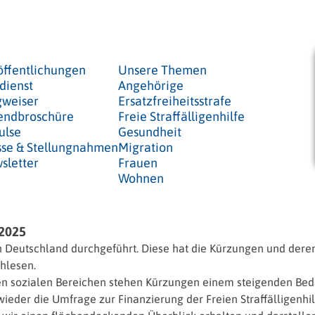
öffentlichungen
Unsere Themen
dienst
Angehörige
weiser
Ersatzfreiheitsstrafe
endbroschüre
Freie Straffälligenhilfe
ulse
Gesundheit
sse & Stellungnahmen
Migration
sletter
Frauen
Wohnen
 2025
n Deutschland durchgeführt. Diese hat die Kürzungen und deren
hlesen.
elen sozialen Bereichen stehen Kürzungen einem steigenden Bed
r wieder die Umfrage zur Finanzierung der Freien Straffälligenhi