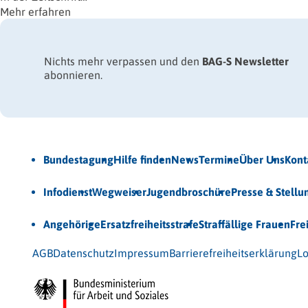
Mehr erfahren
Nichts mehr verpassen und den
BAG-S Newsletter
abonnieren.
Jetzt Newsletter abonnieren
Bundestagung
Hilfe finden
News
Termine
Über Uns
Kont
Veröffentlichungen
Infodienst
Wegweiser
Jugendbroschüre
Presse & Stell
Unsere Themen
Angehörige
Ersatzfreiheitsstrafe
Straffällige Frauen
Fre
© 2026 Bundesarbeitsgemeinschaft für Straffälligenhilfe
AGB
Datenschutz
Impressum
Barrierefreiheitserklärung
Lo
Gefördert vom