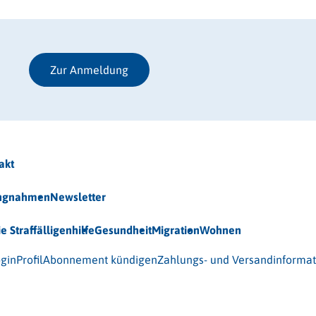
Zur Anmeldung
akt
ungnahmen
Newsletter
ie Straffälligenhilfe
Gesundheit
Migration
Wohnen
 (BAG-S) e.V.
gin
Profil
Abonnement kündigen
Zahlungs- und Versandinforma