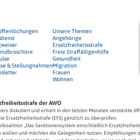
öffentlichungen
Unsere Themen
dienst
Angehörige
weiser
Ersatzfreiheitsstrafe
endbroschüre
Freie Straffälligenhilfe
ulse
Gesundheit
sse & Stellungnahmen
Migration
sletter
Frauen
Wohnen
zfreiheitsstrafe der AWO
rovers diskutiert und erhielt in den letzten Monaten verstärkte
e Ersatzfreiheitsstrafe (EFS) gänzlich zu überprüfen.
lkoalition „Das Sanktionensystem einschließlich Ersatzfreihei
zu wollen und möchten die Gelegenheit nutzen, Empfehlungen 