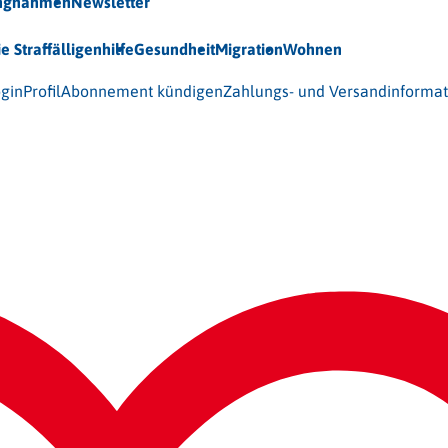
ungnahmen
Newsletter
ie Straffälligenhilfe
Gesundheit
Migration
Wohnen
 (BAG-S) e.V.
gin
Profil
Abonnement kündigen
Zahlungs- und Versandinforma