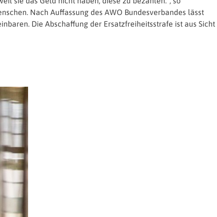
eil sie das Geld nicht haben, diese zu bezahlen.“, so
n Menschen. Nach Auffassung des AWO Bundesverbandes lässt
nbaren. Die Abschaffung der Ersatzfreiheitsstrafe ist aus Sicht