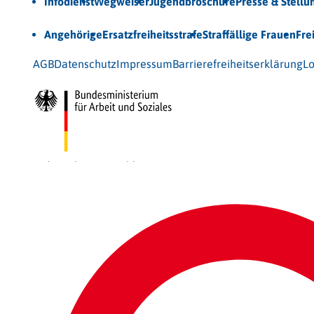
Infodienst
Wegweiser
Jugendbroschüre
Presse & Stell
Unsere Themen
Angehörige
Ersatzfreiheitsstrafe
Straffällige Frauen
Fre
© 2026 Bundesarbeitsgemeinschaft für Straffälligenhilfe
AGB
Datenschutz
Impressum
Barrierefreiheitserklärung
Lo
Gefördert vom