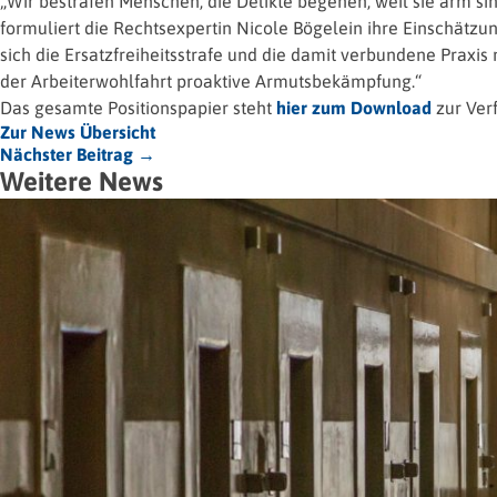
„Wir bestrafen Menschen, die Delikte begehen, weil sie arm sind
formuliert die Rechtsexpertin Nicole Bögelein ihre Einschät
sich die Ersatzfreiheitsstrafe und die damit verbundene Praxis 
der Arbeiterwohlfahrt proaktive Armutsbekämpfung.“
Das gesamte Positionspapier steht
hier zum Download
zur Ver
Zur News Übersicht
Nächster Beitrag →
Weitere News