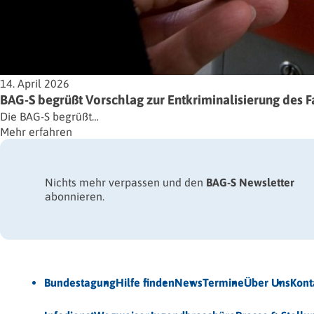
14. April 2026
BAG-S begrüßt Vorschlag zur Entkriminalisierung des 
Die BAG-S begrüßt…
Mehr erfahren
Nichts mehr verpassen und den
BAG-S Newsletter
abonnieren.
Jetzt Newsletter abonnieren
Bundestagung
Hilfe finden
News
Termine
Über Uns
Kont
Veröffentlichungen