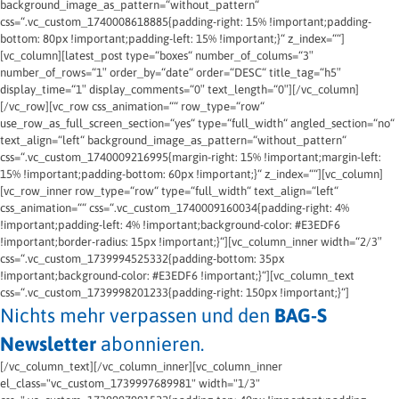
background_image_as_pattern=“without_pattern“
css=“.vc_custom_1740008618885{padding-right: 15% !important;padding-
bottom: 80px !important;padding-left: 15% !important;}“ z_index=““]
[vc_column][latest_post type=“boxes“ number_of_colums=“3″
number_of_rows=“1″ order_by=“date“ order=“DESC“ title_tag=“h5″
display_time=“1″ display_comments=“0″ text_length=“0″][/vc_column]
[/vc_row][vc_row css_animation=““ row_type=“row“
use_row_as_full_screen_section=“yes“ type=“full_width“ angled_section=“no“
text_align=“left“ background_image_as_pattern=“without_pattern“
css=“.vc_custom_1740009216995{margin-right: 15% !important;margin-left:
15% !important;padding-bottom: 60px !important;}“ z_index=““][vc_column]
[vc_row_inner row_type=“row“ type=“full_width“ text_align=“left“
css_animation=““ css=“.vc_custom_1740009160034{padding-right: 4%
!important;padding-left: 4% !important;background-color: #E3EDF6
!important;border-radius: 15px !important;}“][vc_column_inner width=“2/3″
css=“.vc_custom_1739994525332{padding-bottom: 35px
!important;background-color: #E3EDF6 !important;}“][vc_column_text
css=“.vc_custom_1739998201233{padding-right: 150px !important;}“]
Nichts mehr verpassen und den
BAG-S
Newsletter
abonnieren.
[/vc_column_text][/vc_column_inner][vc_column_inner
el_class="vc_custom_1739997689981" width="1/3"