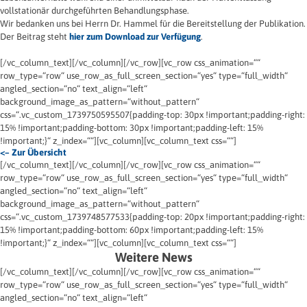
vollstationär durchgeführten Behandlungsphase.
Wir bedanken uns bei Herrn Dr. Hammel für die Bereitstellung der Publikation.
Der Beitrag steht
hier zum Download zur Verfügung
.
[/vc_column_text][/vc_column][/vc_row][vc_row css_animation=““
row_type=“row“ use_row_as_full_screen_section=“yes“ type=“full_width“
angled_section=“no“ text_align=“left“
background_image_as_pattern=“without_pattern“
css=“.vc_custom_1739750595507{padding-top: 30px !important;padding-right:
15% !important;padding-bottom: 30px !important;padding-left: 15%
!important;}“ z_index=““][vc_column][vc_column_text css=““]
<– Zur Übersicht
[/vc_column_text][/vc_column][/vc_row][vc_row css_animation=““
row_type=“row“ use_row_as_full_screen_section=“yes“ type=“full_width“
angled_section=“no“ text_align=“left“
background_image_as_pattern=“without_pattern“
css=“.vc_custom_1739748577533{padding-top: 20px !important;padding-right:
15% !important;padding-bottom: 60px !important;padding-left: 15%
!important;}“ z_index=““][vc_column][vc_column_text css=““]
Weitere News
[/vc_column_text][/vc_column][/vc_row][vc_row css_animation=““
row_type=“row“ use_row_as_full_screen_section=“yes“ type=“full_width“
angled_section=“no“ text_align=“left“