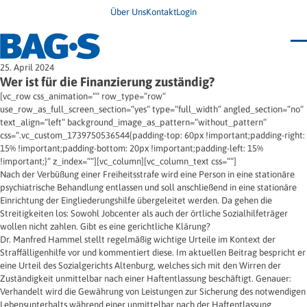
Über Uns
Kontakt
Login
Bundestagung 2026
25. April 2024
Wo finde ich Hilfe?
Wer ist für die Finanzierung zuständig?
News
[vc_row css_animation=““ row_type=“row“
Termine
use_row_as_full_screen_section=“yes“ type=“full_width“ angled_section=“no“
Veröffentlichungen
text_align=“left“ background_image_as_pattern=“without_pattern“
Unsere Themen
Infodienst
css=“.vc_custom_1739750536544{padding-top: 60px !important;padding-right:
Wegweiser
Angehörige
15% !important;padding-bottom: 20px !important;padding-left: 15%
Jugendbroschüre
Ersatzfreiheitsstrafe
!important;}“ z_index=““][vc_column][vc_column_text css=““]
Impulse
Freie Straffälligenhilfe
Nach der Verbüßung einer Freiheitsstrafe wird eine Person in eine stationäre
Presse & Stellungnahmen
Gesundheit
psychiatrische Behandlung entlassen und soll anschließend in eine stationäre
Newsletter
Migration
Einrichtung der Eingliederungshilfe übergeleitet werden. Da gehen die
Frauen
Wohnen
Streitigkeiten los: Sowohl Jobcenter als auch der örtliche Sozialhilfeträger
wollen nicht zahlen. Gibt es eine gerichtliche Klärung?
Dr. Manfred Hammel stellt regelmäßig wichtige Urteile im Kontext der
Straffälligenhilfe vor und kommentiert diese. Im aktuellen Beitrag bespricht er
eine Urteil des Sozialgerichts Altenburg, welches sich mit den Wirren der
Zuständigkeit unmittelbar nach einer Haftentlassung beschäftigt. Genauer:
Verhandelt wird die Gewährung von Leistungen zur Sicherung des notwendigen
Lebensunterhalts während einer unmittelbar nach der Haftentlassung