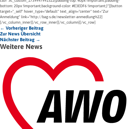
css=".vc_custom_1739997991522{padding-top: 40px !important;padding-
bottom: 20px !important;background-color: #E3EDF6 !important;}"][button
target="_self" hover_type="default" text_align="center" text="Zur
Anmeldung" link="http://bag-s.de/newsletter-anmedlung%22]
[/vc_column_inner][/vc_row_inner][/vc_column][/vc_row]
← Vorheriger Beitrag
Zur News Übersicht
Nächster Beitrag →
Weitere News