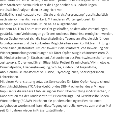
bearbeitet und entschieden, je nachdem primär oder in Folgeverfahren nach
dem Strafrecht. Vermutlich sieht die Lage ähnlich aus. Jedoch liegen
verlässliche Analysen dazu bislang nicht vor.
Schließlich sind Konzepte von „Strafe und/als Ausgrenzung“ gesellschaftlich
nach wie vor merklich verankert. Mit anderen Worten gefolgert: Ein
nachhaltiger Kulturwandel ist bis heute ausgeblieben!
Mit dem 18. TOA-Forum wird ein Ort geschaffen, an dem alte Verbindungen
gestärkt, neue Verbindungen gefördert und neue Bündnisse ermöglicht werden.
In der Sache wendet sich die interdisziplinäre Tagung an alle, die sich für den
Grundgedanken und die konkreten Möglichkeiten einer Konfliktvermittlung im
Sinne einer „Restorative Justice“ sowie für die strafrechtliche Bewertung der
Wiedergutmachungsbemühungen als Täter-Opfer-Ausgleich interessieren. Z.
B.: Mediator:innen (in Strafsachen), Akteur:innen aus Rechtswissenschaften und
Justizpraxis, Opfer- und Straffälligenhilfe, Polizei, Kriminologie/Viktimologie,
Kriminalpolitik, Friedensbewegung, Schule, Kinder- und Jugendhilfe,
Abolitionismus/Transformative Justice, Psycholog:innen, Seelsorger:innen,
Lehrer:innen.
Mit dieser Veranstaltung setzt das Servicebüro für Täter-Opfer-Ausgleich und
Konfliktschlichtung (TOA-Servicebüro) des DBH-Fachverbandes e. V. neue
Impulse für die weitere Etablierung der Konfliktvermittlung in Strafsachen, in
Kooperation mit der Landesanstalt für Bewährungs- und Gerichtshilfe Baden-
Württemberg (BGBW). Nachdem die pandemiebedingten Restriktionen
aufgehoben worden sind, kann diese Tagung erfreulicherweise zum ersten Mal
seit fünf Jahren wieder in Präsenz stattfinden.