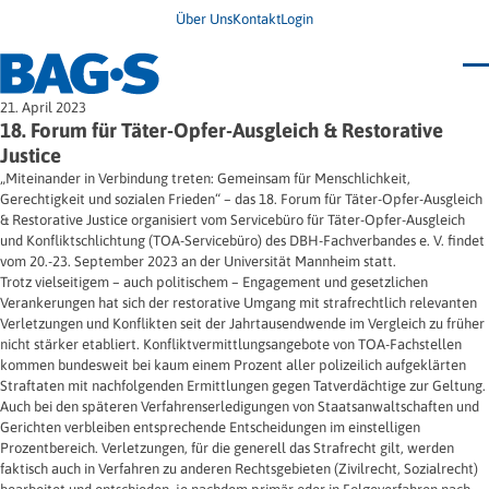
Über Uns
Kontakt
Login
Bundestagung 2026
21. April 2023
Wo finde ich Hilfe?
18. Forum für Täter-Opfer-Ausgleich & Restorative
News
Justice
Termine
„Miteinander in Verbindung treten: Gemeinsam für Menschlichkeit,
Veröffentlichungen
Gerechtigkeit und sozialen Frieden“ – das 18. Forum für Täter-Opfer-Ausgleich
Unsere Themen
Infodienst
& Restorative Justice organisiert vom Servicebüro für Täter-Opfer-Ausgleich
Wegweiser
Angehörige
und Konfliktschlichtung (TOA-Servicebüro) des DBH-Fachverbandes e. V. findet
Jugendbroschüre
Ersatzfreiheitsstrafe
Impulse
Freie Straffälligenhilfe
vom 20.-23. September 2023 an der Universität Mannheim statt.
Presse & Stellungnahmen
Gesundheit
Trotz vielseitigem – auch politischem – Engagement und gesetzlichen
Newsletter
Migration
Verankerungen hat sich der restorative Umgang mit strafrechtlich relevanten
Frauen
Verletzungen und Konflikten seit der Jahrtausendwende im Vergleich zu früher
Wohnen
nicht stärker etabliert. Konfliktvermittlungsangebote von TOA-Fachstellen
kommen bundesweit bei kaum einem Prozent aller polizeilich aufgeklärten
Straftaten mit nachfolgenden Ermittlungen gegen Tatverdächtige zur Geltung.
Auch bei den späteren Verfahrenserledigungen von Staatsanwaltschaften und
Gerichten verbleiben entsprechende Entscheidungen im einstelligen
Prozentbereich. Verletzungen, für die generell das Strafrecht gilt, werden
faktisch auch in Verfahren zu anderen Rechtsgebieten (Zivilrecht, Sozialrecht)