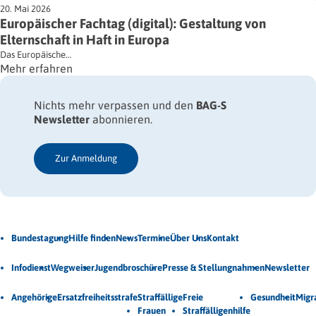
20. Mai 2026
Europäischer Fachtag (digital): Gestaltung von
Elternschaft in Haft in Europa
Das Europäische…
Mehr erfahren
Nichts mehr verpassen und den
BAG-S
Newsletter
abonnieren.
Zur Anmeldung
Jetzt Newsletter abonnieren
Bundestagung
Hilfe finden
News
Termine
Über Uns
Kontakt
Veröffentlichungen
Infodienst
Wegweiser
Jugendbroschüre
Presse & Stellungnahmen
Newsletter
Unsere Themen
Angehörige
Ersatzfreiheitsstrafe
Straffällige
Freie
Gesundheit
Migr
Frauen
Straffälligenhilfe