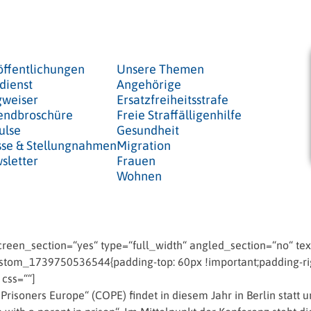
öffentlichungen
Unsere Themen
dienst
Angehörige
weiser
Ersatzfreiheitsstrafe
endbroschüre
Freie Straffälligenhilfe
ulse
Gesundheit
sse & Stellungnahmen
Migration
sletter
Frauen
Wohnen
een_section=“yes“ type=“full_width“ angled_section=“no“ text
tom_1739750536544{padding-top: 60px !important;padding-righ
 css=““]
soners Europe“ (COPE) findet in diesem Jahr in Berlin statt und