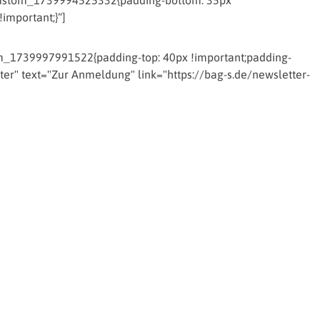
c_custom_1739994525332{padding-bottom: 35px
important;}“]
_1739997991522{padding-top: 40px !important;padding-
ter" text="Zur Anmeldung" link="https://bag-s.de/newsletter-