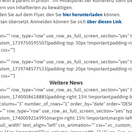
en with a parent in prison“. Im Mittelpunkt der Konferenz steht
rn von Inhaftierten zu bewältigen.
n Sie auf dem Flyer, den Sie
hier herunterladen
können.
ltan übersetzt. Anmelden können Sie sich
über diesen Link
.
=““ row_type=“row“ use_row_as_full_screen_section=“yes“ typ
tom_1739750595507{padding-top: 30px !important;padding-righ
 css=““]
=““ row_type=“row“ use_row_as_full_screen_section=“yes“ typ
tom_1739748577533{padding-top: 20px !important;padding-righ
 css=““]
Weitere News
=““ row_type=“row“ use_row_as_full_screen_section=“yes“ typ
om_1740008618885{padding-right: 15% !important;padding-bott
colums=“3″ number_of_rows=“1″ order_by=“date“ order=“DESC“
““ row_type=“row“ use_row_as_full_screen_section=“yes“ type
om_1740009216995{margin-right: 15% !important;margin-left: 
ll_width“ text_align=“left“ css_animation=““ css=“.vc_custom