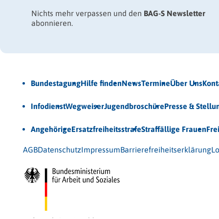
Nichts mehr verpassen und den
BAG-S Newsletter
abonnieren.
Jetzt Newsletter abonnieren
Bundestagung
Hilfe finden
News
Termine
Über Uns
Kont
Veröffentlichungen
Infodienst
Wegweiser
Jugendbroschüre
Presse & Stell
Unsere Themen
Angehörige
Ersatzfreiheitsstrafe
Straffällige Frauen
Fre
© 2026 Bundesarbeitsgemeinschaft für Straffälligenhilfe
AGB
Datenschutz
Impressum
Barrierefreiheitserklärung
Lo
Gefördert vom