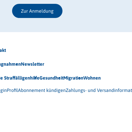
Zur Anmeldung
akt
ungnahmen
Newsletter
ie Straffälligenhilfe
Gesundheit
Migration
Wohnen
 (BAG-S) e.V.
gin
Profil
Abonnement kündigen
Zahlungs- und Versandinforma