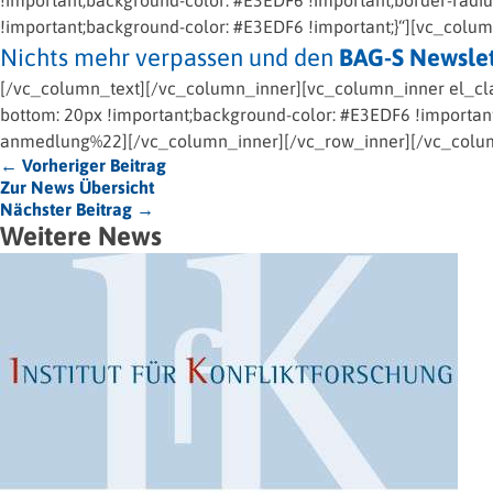
!important;background-color: #E3EDF6 !important;border-radi
!important;background-color: #E3EDF6 !important;}“][vc_colu
Nichts mehr verpassen und den
BAG-S Newslet
[/vc_column_text][/vc_column_inner][vc_column_inner el_cl
bottom: 20px !important;background-color: #E3EDF6 !important;
anmedlung%22][/vc_column_inner][/vc_row_inner][/vc_colu
← Vorheriger Beitrag
Zur News Übersicht
Nächster Beitrag →
Weitere News