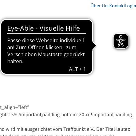
Über Uns
Kontakt
Login
_align=“left“
t: 15% !important;padding-bottom: 20px !important;padding-
 wird mit ausgerichtet vom Treffpunkt e.V.. Der Titel lautet: