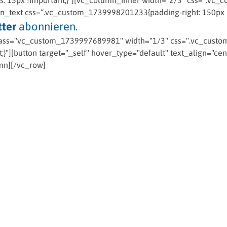
us: 15px !important;}“][vc_column_inner width=“2/3″ css=“.v
mn_text css=“.vc_custom_1739998201233{padding-right: 150px !
ter
abonnieren.
ass="vc_custom_1739997689981" width="1/3" css=".vc_custom
}"][button target="_self" hover_type="default" text_align="cen
mn][/vc_row]