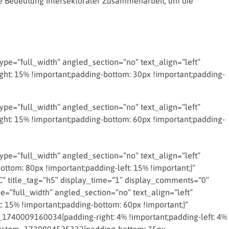
 die Bedeutung intersektoraler Zusammenarbeit, um die
e=“full_width“ angled_section=“no“ text_align=“left“
t: 15% !important;padding-bottom: 30px !important;padding-
e=“full_width“ angled_section=“no“ text_align=“left“
t: 15% !important;padding-bottom: 60px !important;padding-
e=“full_width“ angled_section=“no“ text_align=“left“
om: 80px !important;padding-left: 15% !important;}“
 title_tag=“h5″ display_time=“1″ display_comments=“0″
=“full_width“ angled_section=“no“ text_align=“left“
15% !important;padding-bottom: 60px !important;}“
_1740009160034{padding-right: 4% !important;padding-left: 4%