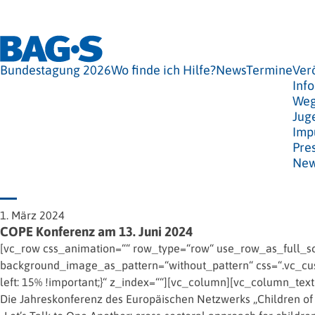
Bundestagung 2026
Wo finde ich Hilfe?
News
Termine
Ver
Info
Weg
Jug
Imp
Pre
New
1. März 2024
COPE Konferenz am 13. Juni 2024
[vc_row css_animation=““ row_type=“row“ use_row_as_full_scr
background_image_as_pattern=“without_pattern“ css=“.vc_cus
left: 15% !important;}“ z_index=““][vc_column][vc_column_text
Die Jahreskonferenz des Europäischen Netzwerks „Children of Pri