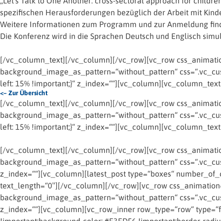
„Let’s Talk to One Another: cross-sectoral approach for childr
spezifischen Herausforderungen bezüglich der Arbeit mit Kinde
Weitere Informationen zum Programm und zur Anmeldung finde
Die Konferenz wird in die Sprachen Deutsch und Englisch simu
[/vc_column_text][/vc_column][/vc_row][vc_row css_animation
background_image_as_pattern=“without_pattern“ css=“.vc_cus
left: 15% !important;}“ z_index=““][vc_column][vc_column_text
<– Zur Übersicht
[/vc_column_text][/vc_column][/vc_row][vc_row css_animation
background_image_as_pattern=“without_pattern“ css=“.vc_cus
left: 15% !important;}“ z_index=““][vc_column][vc_column_text
[/vc_column_text][/vc_column][/vc_row][vc_row css_animation
background_image_as_pattern=“without_pattern“ css=“.vc_cust
z_index=““][vc_column][latest_post type=“boxes“ number_of_
text_length=“0″][/vc_column][/vc_row][vc_row css_animation=
background_image_as_pattern=“without_pattern“ css=“.vc_cust
z_index=““][vc_column][vc_row_inner row_type=“row“ type=“fu