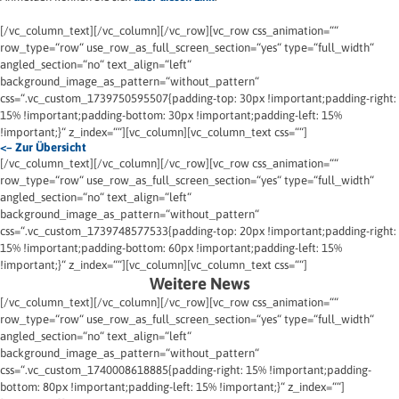
[/vc_column_text][/vc_column][/vc_row][vc_row css_animation=““
row_type=“row“ use_row_as_full_screen_section=“yes“ type=“full_width“
angled_section=“no“ text_align=“left“
background_image_as_pattern=“without_pattern“
css=“.vc_custom_1739750595507{padding-top: 30px !important;padding-right:
15% !important;padding-bottom: 30px !important;padding-left: 15%
!important;}“ z_index=““][vc_column][vc_column_text css=““]
<– Zur Übersicht
[/vc_column_text][/vc_column][/vc_row][vc_row css_animation=““
row_type=“row“ use_row_as_full_screen_section=“yes“ type=“full_width“
angled_section=“no“ text_align=“left“
background_image_as_pattern=“without_pattern“
css=“.vc_custom_1739748577533{padding-top: 20px !important;padding-right:
15% !important;padding-bottom: 60px !important;padding-left: 15%
!important;}“ z_index=““][vc_column][vc_column_text css=““]
Weitere News
[/vc_column_text][/vc_column][/vc_row][vc_row css_animation=““
row_type=“row“ use_row_as_full_screen_section=“yes“ type=“full_width“
angled_section=“no“ text_align=“left“
background_image_as_pattern=“without_pattern“
css=“.vc_custom_1740008618885{padding-right: 15% !important;padding-
bottom: 80px !important;padding-left: 15% !important;}“ z_index=““]