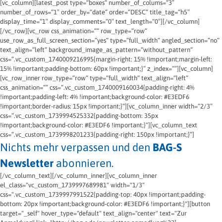
[vc_column][latest_post type=“boxes“ number_of_colums=“3″
number_of_rows=“1″ order_by=“date“ order=“DESC“ title_tag=“h5″
display_time=“1″ display_comments=“0″ text_length=“0″][/vc_column]
[/vc_row][vc_row css_animation=““ row_type=“row“
use_row_as_full_screen_section=“yes“ type=“full_width“ angled_section=“no“
text_align=“left“ background_image_as_pattern=“without_pattern“
css=“.vc_custom_1740009216995{margin-right: 15% !important;margin-left:
15% !important;padding-bottom: 60px !important;}“ z_index=““][vc_column]
[vc_row_inner row_type=“row“ type=“full_width“ text_align=“left“
css_animation=““ css=“.vc_custom_1740009160034{padding-right: 4%
!important;padding-left: 4% !important;background-color: #E3EDF6
!important;border-radius: 15px !important;}“][vc_column_inner width=“2/3″
css=“.vc_custom_1739994525332{padding-bottom: 35px
!important;background-color: #E3EDF6 !important;}“][vc_column_text
css=“.vc_custom_1739998201233{padding-right: 150px !important;}“]
Nichts mehr verpassen und den
BAG-S
Newsletter
abonnieren.
[/vc_column_text][/vc_column_inner][vc_column_inner
el_class="vc_custom_1739997689981" width="1/3"
css=".vc_custom_1739997991522{padding-top: 40px !important;padding-
bottom: 20px !important;background-color: #E3EDF6 !important;}"][button
target="_self" hover_type="default" text_align="center" text="Zur