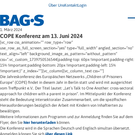
Über Uns
Kontakt
Login
Bundestagung 2026
1. März 2024
Wo finde ich Hilfe?
COPE Konferenz am 13. Juni 2024
News
[vc_row css_animation=““ row_type=“row“
Termine
use_row_as_full_screen_section=“yes“ type=“full_width“ angled_section=“no“
Veröffentlichungen
text_align=“left“ background_image_as_pattern=“without_pattern“
Unsere Themen
Infodienst
css=“.vc_custom_1739750536544{padding-top: 60px !important;padding-right:
Wegweiser
Angehörige
15% !important;padding-bottom: 20px !important;padding-left: 15%
Jugendbroschüre
Ersatzfreiheitsstrafe
!important;}“ z_index=““][vc_column][vc_column_text css=““]
Impulse
Freie Straffälligenhilfe
Die Jahreskonferenz des Europäischen Netzwerks „Children of Prisoners
Presse & Stellungnahmen
Gesundheit
Europe“ (COPE) findet in diesem Jahr in Berlin statt und wird mit ausgerichtet
Newsletter
Migration
vom Treffpunkt e.V.. Der Titel lautet: „Let’s Talk to One Another: cross-sectoral
Frauen
Wohnen
approach for children with a parent in prison“. Im Mittelpunkt der Konferenz
steht die Bedeutung intersektoraler Zusammenarbeit, um die spezifischen
Herausforderungen bezüglich der Arbeit mit Kindern von Inhaftierten zu
bewältigen.
Weitere Informationen zum Programm und zur Anmeldung finden Sie auf dem
Flyer, den Sie
hier herunterladen
können.
Die Konferenz wird in die Sprachen Deutsch und Englisch simultan übersetzt.
Anmelden können Sie sich
über diesen Link
.