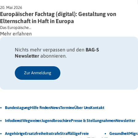
20. Mai 2026
Europäischer Fachtag (digital): Gestaltung von
Elternschaft in Haft in Europa
Das Europäische…
Mehr erfahren
Nichts mehr verpassen und den
BAG-S
Newsletter
abonnieren.
Zur Anmeldung
Jetzt Newsletter abonnieren
Bundestagung
Hilfe finden
News
Termine
Über Uns
Kontakt
Veröffentlichungen
Infodienst
Wegweiser
Jugendbroschüre
Presse & Stellungnahmen
Newsletter
Unsere Themen
Angehörige
Ersatzfreiheitsstrafe
Straffällige
Freie
Gesundheit
Migr